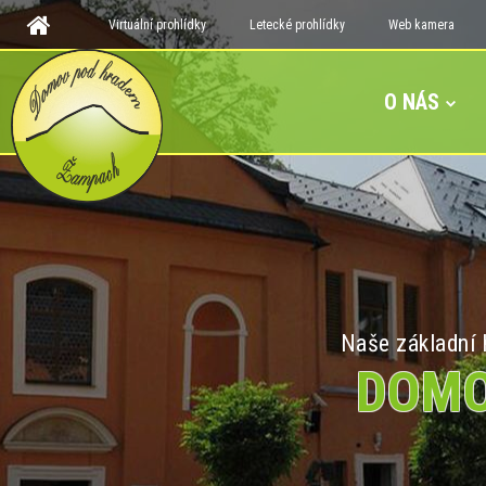
Virtuální prohlídky
Letecké prohlídky
Web kamera
O NÁS
Naše základní h
DOMO