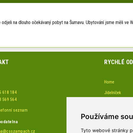
odjeli na dlouho očekávaný pobyt na Šumavu. Ubytování jsme měli ve We
AKT
RYCHLÉ O
Home
5 618 184
Jídelníček
3 569 564
Akce-pozvánky
elefonní seznam
Žádost o službu 
Používáme sou
podatelna
Obchůdek
Tyto webové stránky po
na@csszampach.cz