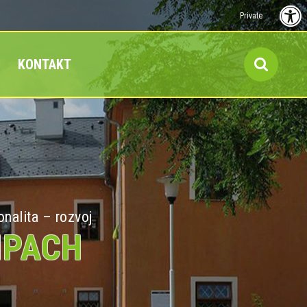
Private
KONTAKT
onalita – rozvoj
MPACH