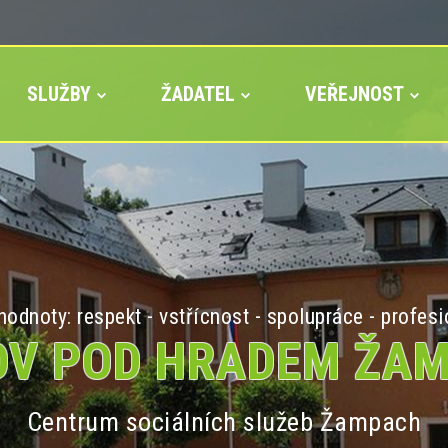
SLUŽBY
ŽADATEL
VEŘEJNOST
odnoty: respekt - vstřícnost - spolupráce - profesi
V POD HRADEM ŽA
Centrum sociálních služeb Žampach