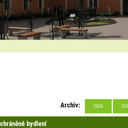
Archiv:
2026
20
chráněné bydlení