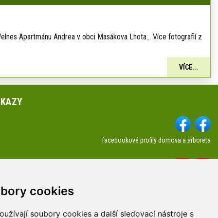
lnes Apartmánu Andrea v obci Masákova Lhota... Více fotografií z
VÍCE...
DKAZY
facebookové profily domova a arboreta
Youtube profily domova a arboreta
a kontakty
bory cookies
užívají soubory cookies a další sledovací nástroje s