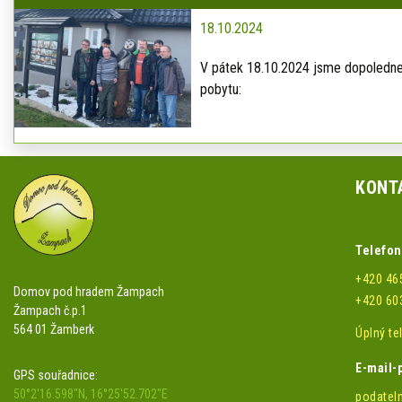
18.10.2024
V pátek 18.10.2024 jsme dopoledne 
pobytu:
KONT
Telefon
+420 46
Domov pod hradem Žampach
+420 60
Žampach č.p.1
564 01 Žamberk
Úplný t
E-mail-
GPS souřadnice:
50°2'16.598"N, 16°25'52.702"E
podatel