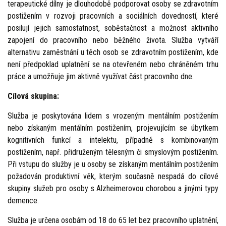
terapeutické dílny je dlouhodobě podporovat osoby se zdravotním
postižením v rozvoji pracovních a sociálních dovedností, které
posilují jejich samostatnost, soběstačnost a možnost aktivního
zapojení do pracovního nebo běžného života. Služba vytváří
alternativu zaměstnání u těch osob se zdravotním postižením, kde
není předpoklad uplatnění se na otevřeném nebo chráněném trhu
práce a umožňuje jim aktivně využívat část pracovního dne.
Cílová skupina:
Služba je poskytována lidem s vrozeným mentálním postižením
nebo získaným mentálním postižením, projevujícím se úbytkem
kognitivních funkcí a intelektu, případně s kombinovaným
postižením, např. přidruženým tělesným či smyslovým postižením.
Při vstupu do služby je u osoby se získaným mentálním postižením
požadován produktivní věk, kterým současně nespadá do cílové
skupiny služeb pro osoby s Alzheimerovou chorobou a jinými typy
demence.
Služba je určena osobám od 18 do 65 let bez pracovního uplatnění,