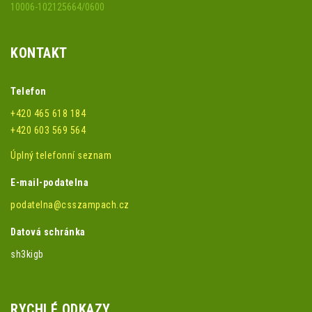
10006-102125664/0600
KONTAKT
Telefon
+420 465 618 184
+420 603 569 564
Úplný telefonní seznam
E-mail-podatelna
podatelna@csszampach.cz
Datová schránka
sh3kigb
RYCHLÉ ODKAZY