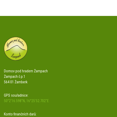
Domov pod hradem Žampach
Žampach č.p.1
564 01 Žamberk
GPS souřadnice:
50°2'16.598"N, 16°25'52.702"E
Konto finančních darů: