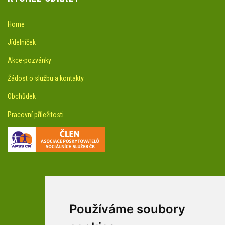
Home
Jídelníček
Akce-pozvánky
Žádost o službu a kontakty
Obchůdek
Pracovní příležitosti
Používáme soubory
facebookové profily domova a arboreta