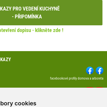
KAZY PRO VEDENÍ KUCHYNĚ
- PŘIPOMÍNKA
otevření dopisu - klikněte zde !
DKAZY
facebookové profily domova a arboreta
Youtube profily domova a arboreta
a kontakty
bory cookies