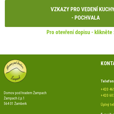
VZKAZY PRO VEDENÍ KUCH
- POCHVALA
Pro otevření dopisu - klikněte 
KONT
Telefon
+420 46
Domov pod hradem Žampach
+420 60
Žampach č.p.1
564 01 Žamberk
Úplný t