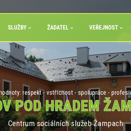
SLUŽBY
ŽADATEL
VEŘEJNOST
odnoty: respekt - vstřícnost - spolupráce - profesi
V POD HRADEM ŽA
Centrum sociálních služeb Žampach