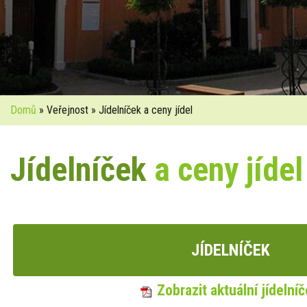
Domů
» Veřejnost » Jídelníček a ceny jídel
Jídelníček
a ceny jídel
JÍDELNÍČEK
Zobrazit aktuální jídelní