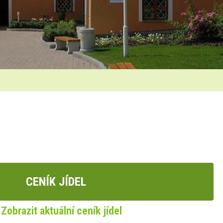
CENÍK JÍDEL
Zobrazit aktuální ceník jídel