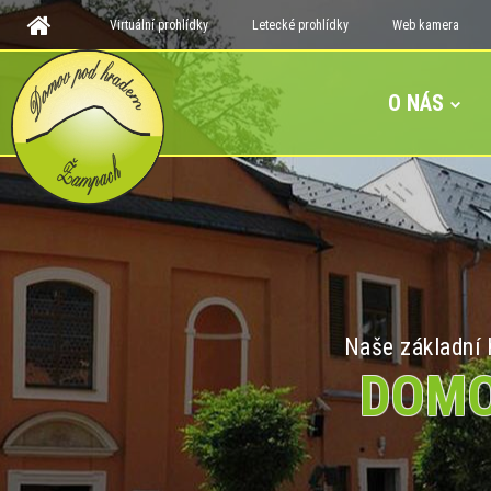
Virtuální prohlídky
Letecké prohlídky
Web kamera
O NÁS
Naše základní h
DOMO