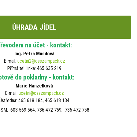
ÚHRADA JÍDEL
řevodem na účet - kontakt:
Ing. Petra Musilová
E-mail:
ucetni2@csszampach.cz
Přímá tel. linka: 465 635 219
tově do pokladny - kontakt:
Marie Hanzelková
E-mail:
ucetni@csszampach.cz
Ústředna: 465 618 184, 465 618 134
GSM: 603 569 564, 736 472 759, 736 472 758