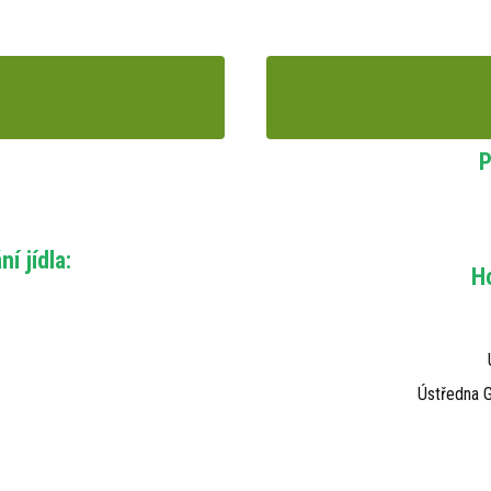
P
í jídla:
Ho
Ústředna 