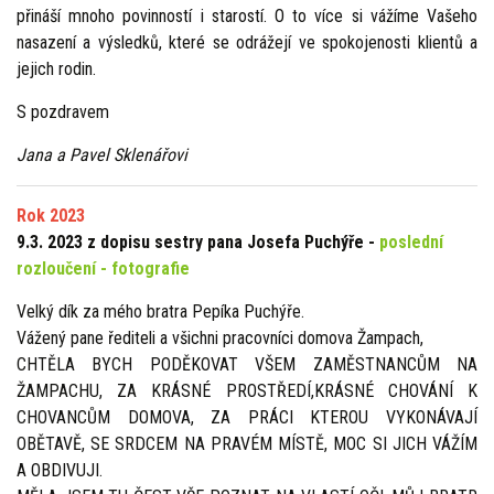
přináší mnoho povinností i starostí. O to více si vážíme Vašeho
nasazení a výsledků, které se odrážejí ve spokojenosti klientů a
jejich rodin.
S pozdravem
Jana a Pavel Sklenářovi
Rok 2023
9.3. 2023 z dopisu sestry pana Josefa Puchýře -
poslední
rozloučení - fotografie
Velký dík za mého bratra Pepíka Puchýře.
Vážený pane řediteli a všichni pracovníci domova Žampach,
CHTĚLA BYCH PODĚKOVAT VŠEM ZAMĚSTNANCŮM NA
ŽAMPACHU, ZA KRÁSNÉ PROSTŘEDÍ,KRÁSNÉ CHOVÁNÍ K
CHOVANCŮM DOMOVA, ZA PRÁCI KTEROU VYKONÁVAJÍ
OBĚTAVĚ, SE SRDCEM NA PRAVÉM MÍSTĚ, MOC SI JICH VÁŽÍM
A OBDIVUJI.