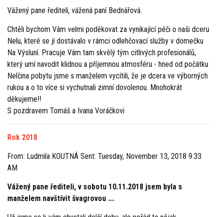
Vážený pane řediteli, vážená paní Bednářová.
Chtěli bychom Vám velmi poděkovat za vynikající péči o naši dceru
Nelu, které se jí dostávalo v rámci odlehčovací služby v domečku
Na Výsluní. Pracuje Vám tam skvělý tým citlivých profesionálů,
který umí navodit klidnou a příjemnou atmosféru - hned od počátku
Nelčina pobytu jsme s manželem vycítili, že je dcera ve výborných
rukou a o to více si vychutnali zimní dovolenou. Mnohokrát
děkujeme!!
S pozdravem Tomáš a Ivana Voráčkovi
Rok 2018
From: Ludmila KOUTNÁ Sent: Tuesday, November 13, 2018 9:33
AM
Vážený pane řediteli, v sobotu 10.11.2018 jsem byla s
manželem navštívit švagrovou ...
.