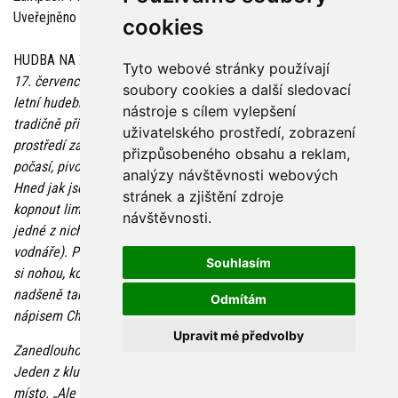
Uveřejněno v regionálním tisku, r. 2004 (Opis)
cookies
HUDBA NA ŽAMPACHU
Tyto webové stránky používají
17. července 2004 se v Ústavu sociální péče Žampach konal
soubory cookies a další sledovací
letní hudební festival. Akce, které se na Žampachu konají, sem
nástroje s cílem vylepšení
tradičně přivádějí dost lidí. Tentokrát hrálo v příjemném
uživatelského prostředí, zobrazení
prostředí zámecké zahrady šest kapel, nechybělo ukázkové
přizpůsobeného obsahu a reklam,
počasí, pivo ani keramické a tkané výrobky ze zdejších dílen...
analýzy návštěvnosti webových
Hned jak jsem dosupěla na Žampach, musela jsem do sebe
stránek a zjištění zdroje
kopnout limču a pak už se chystala relaxovat na lavičce. Na
návštěvnosti.
jedné z nich jsem tedy zaujala pozici sedícího střelce (vlastně
vodnáře). Poslouchám „Těžkou dobu K. Pokorného", podupávám
Souhlasím
si nohou, konečně dovolená... Před pódiem je parket, na kterém
nadšeně tančí a tleská několik kluků. Dva z nich mají trička s
Odmítám
nápisem Chceme žít s vámi. Jsou spokojení. Možná šťastní...
Upravit mé předvolby
Zanedlouho se nade mnou ozve tlumený hlas: „Je tu volno?"
Jeden z kluků si vyhlédl právě tuto lavičku a zdvořile se ptá na
místo. „Ale samozřejmě, jasně, jen si sedni," odpovídám.