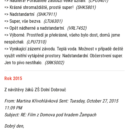
=> Nádhera! Pořadatelé zaslouží velké uznání.
(LPU5401)
=> Krásné shromaždiště, prostě super!
(SHK5801)
=> Nadstandartní
(SHK7911)
=> Super, vše bezva.
(LTU6301)
=> Opět nádherné a nadstandartní.
(VRL7452)
=> Výborné. Prostředí je překrásné, všeho bylo dost, domů jsme
nespěchali.
(LPU7310)
=> Vynikající zázemí závodu. Teplá voda. Možnost v případě deště
využít vnitřní vytápěné prostory. Nadstandardní. Občerstvení super.
Jen to pívo nestíhalo.
(SRK5002)
Rok 2015
Z návštěvy žáků ZŠ Dolní Dobrouč
From: Martina Křivohlávková Sent: Tuesday, October 27, 2015
11:09 PM
Subject: RE: Film z Domova pod hradem Žampach
Dobrý den,