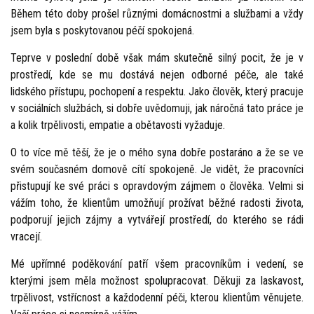
Během této doby prošel různými domácnostmi a službami a vždy
jsem byla s poskytovanou péčí spokojená.
Teprve v poslední době však mám skutečně silný pocit, že je v
prostředí, kde se mu dostává nejen odborné péče, ale také
lidského přístupu, pochopení a respektu. Jako člověk, který pracuje
v sociálních službách, si dobře uvědomuji, jak náročná tato práce je
a kolik trpělivosti, empatie a obětavosti vyžaduje.
O to více mě těší, že je o mého syna dobře postaráno a že se ve
svém současném domově cítí spokojeně. Je vidět, že pracovníci
přistupují ke své práci s opravdovým zájmem o člověka. Velmi si
vážím toho, že klientům umožňují prožívat běžné radosti života,
podporují jejich zájmy a vytvářejí prostředí, do kterého se rádi
vracejí.
Mé upřímné poděkování patří všem pracovníkům i vedení, se
kterými jsem měla možnost spolupracovat. Děkuji za laskavost,
trpělivost, vstřícnost a každodenní péči, kterou klientům věnujete.