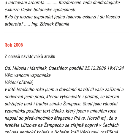
a udrzovani arboreta........... Kazdorocne vedu dendrologicke
exkurze Ceske botanicke spolecnosti.
Bylo by mozne usporadat jednu takovou exkurzi i do Vaseho
arboreta? ..... Ing. Zdenek Blahnik
Rok 2006
Z ohlasů návštěvníků areálu
Od: Miloslav Martínek, Odesláno: pondělí 25.12.2006 19:41:24
Věc: vanocni vzpominka
Vážení přátelé,
v létě letošního roku jsem o dovolené navštívil vaše zařízení a
obdivoval jsem práci, kterou vykonáváte i přístup, se kterým
udržujete park i tradici zámku Žampach. Snad jako vánoční
vzpomínku posílám text článku, který jsem v minulém roce
napsal do předvánočního Magazínu Práva. Hovoří mj., že u
hraběte Lützowa na Žampachu se zřejmě poprvé v Čechách
zpívala anglická koleda o Dobrém králi Václavovi, rozšířená