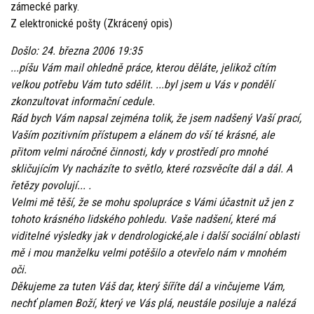
zámecké parky.
Z elektronické pošty (Zkrácený opis)
Došlo: 24. března 2006 19:35
...píšu Vám mail ohledně práce, kterou děláte, jelikož cítím
velkou potřebu Vám tuto sdělit. ...byl jsem u Vás v pondělí
zkonzultovat informační cedule.
Rád bych Vám napsal zejména tolik, že jsem nadšený Vaší prací,
Vaším pozitivním přístupem a elánem do vší té krásné, ale
přitom velmi náročné činnosti, kdy v prostředí pro mnohé
skličujícím Vy nacházíte to světlo, které rozsvěcíte dál a dál. A
řetězy povolují... .
Velmi mě těší, že se mohu spolupráce s Vámi účastnit už jen z
tohoto krásného lidského pohledu. Vaše nadšení, které má
viditelné výsledky jak v dendrologické,ale i další sociální oblasti
mě i mou manželku velmi potěšilo a otevřelo nám v mnohém
oči.
Děkujeme za tuten Váš dar, který šíříte dál a vinčujeme Vám,
nechť plamen Boží, který ve Vás plá, neustále posiluje a nalézá