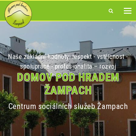
Naše základní hodnoty: respekt - vstřícnost -
spolupráce - profesionalita – rozvoj
DOMOV POD HRADEM
ŽAMPACH
Centrum sociálních služeb Žampach