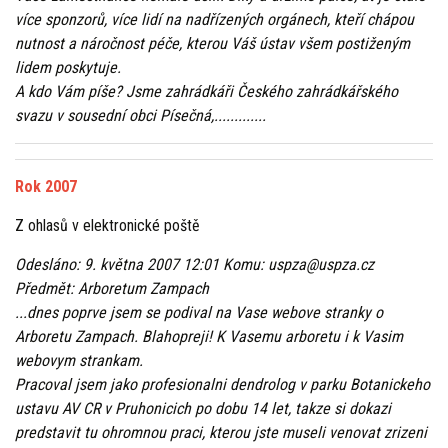
více sponzorů, více lidí na nadřízených orgánech, kteří chápou
nutnost a náročnost péče, kterou Váš ústav všem postiženým
lidem poskytuje.
A kdo Vám píše? Jsme zahrádkáři Českého zahrádkářského
svazu v sousední obci Písečná,.............
Rok 2007
Z ohlasů v elektronické poště
Odesláno: 9. května 2007 12:01 Komu: uspza@uspza.cz
Předmět: Arboretum Zampach
...dnes poprve jsem se podival na Vase webove stranky o
Arboretu Zampach. Blahopreji! K Vasemu arboretu i k Vasim
webovym strankam.
Pracoval jsem jako profesionalni dendrolog v parku Botanickeho
ustavu AV CR v Pruhonicich po dobu 14 let, takze si dokazi
predstavit tu ohromnou praci, kterou jste museli venovat zrizeni