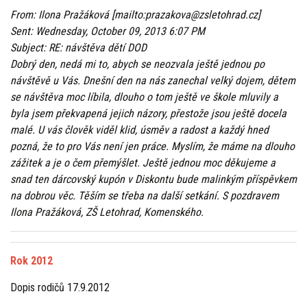
From: Ilona Pražáková [mailto:prazakova@zsletohrad.cz]
Sent: Wednesday, October 09, 2013 6:07 PM
Subject: RE: návštěva dětí DOD
Dobrý den, nedá mi to, abych se neozvala ještě jednou po
návštěvě u Vás. Dnešní den na nás zanechal velký dojem, dětem
se návštěva moc líbila, dlouho o tom ještě ve škole mluvily a
byla jsem překvapená jejich názory, přestože jsou ještě docela
malé. U vás člověk viděl klid, úsměv a radost a každý hned
pozná, že to pro Vás není jen práce. Myslím, že máme na dlouho
zážitek a je o čem přemýšlet. Ještě jednou moc děkujeme a
snad ten dárcovský kupón v Diskontu bude malinkým příspěvkem
na dobrou věc. Těším se třeba na další setkání. S pozdravem
Ilona Pražáková, ZŠ Letohrad, Komenského.
Rok 2012
Dopis rodičů 17.9.2012