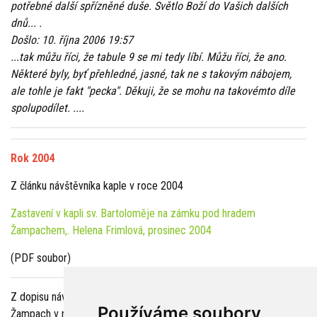
potřebné další spřízněné duše. Světlo Boží do Vašich dalších
dnů... .
Došlo: 10. října 2006 19:57
...
tak můžu říci, že tabule 9 se mi tedy líbí. Můžu říci, že ano.
Některé byly, byť přehledné, jasné, tak ne s takovým nábojem,
ale tohle je fakt "pecka". Děkuji, že se mohu na takovémto díle
spolupodílet. ....
Rok 2004
Z článku návštěvníka kaple v roce 2004
Zastavení v kapli sv. Bartoloměje na zámku pod hradem
Žampachem,. Helena Frimlová, prosinec 2004
(PDF soubor)
Z dopisu návštěvníka akce Letní hudební festival pod hradem
Používáme soubory
Žampach v roce 2004.