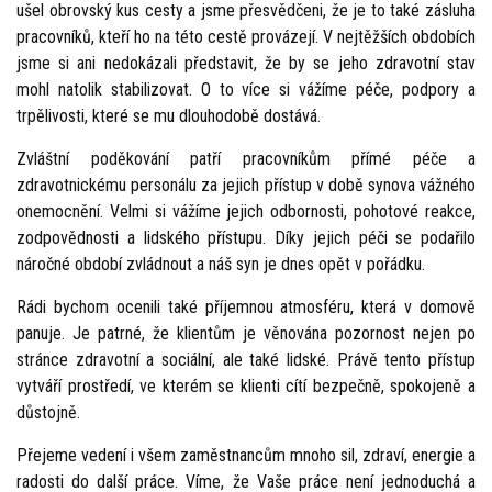
ušel obrovský kus cesty a jsme přesvědčeni, že je to také zásluha
pracovníků, kteří ho na této cestě provázejí. V nejtěžších obdobích
jsme si ani nedokázali představit, že by se jeho zdravotní stav
mohl natolik stabilizovat. O to více si vážíme péče, podpory a
trpělivosti, které se mu dlouhodobě dostává.
Zvláštní poděkování patří pracovníkům přímé péče a
zdravotnickému personálu za jejich přístup v době synova vážného
onemocnění. Velmi si vážíme jejich odbornosti, pohotové reakce,
zodpovědnosti a lidského přístupu. Díky jejich péči se podařilo
náročné období zvládnout a náš syn je dnes opět v pořádku.
Rádi bychom ocenili také příjemnou atmosféru, která v domově
panuje. Je patrné, že klientům je věnována pozornost nejen po
stránce zdravotní a sociální, ale také lidské. Právě tento přístup
vytváří prostředí, ve kterém se klienti cítí bezpečně, spokojeně a
důstojně.
Přejeme vedení i všem zaměstnancům mnoho sil, zdraví, energie a
radosti do další práce. Víme, že Vaše práce není jednoduchá a