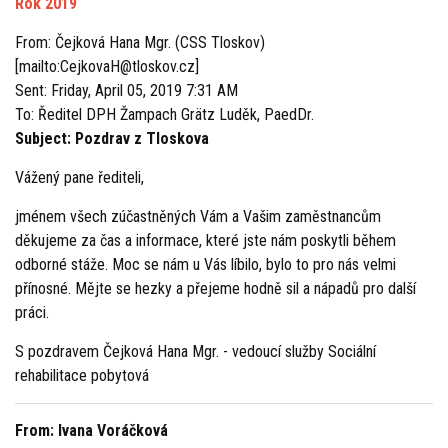
Rok 2019
From: Čejková Hana Mgr. (CSS Tloskov)
[mailto:CejkovaH@tloskov.cz]
Sent: Friday, April 05, 2019 7:31 AM
To: Ředitel DPH Žampach Grätz Luděk, PaedDr.
Subject: Pozdrav z Tloskova
Vážený pane řediteli,
jménem všech zúčastněných Vám a Vašim zaměstnancům
děkujeme za čas a informace, které jste nám poskytli během
odborné stáže. Moc se nám u Vás líbilo, bylo to pro nás velmi
přínosné. Mějte se hezky a přejeme hodně sil a nápadů pro další
práci.
S pozdravem Čejková Hana Mgr. - vedoucí služby Sociální
rehabilitace pobytová
From: Ivana Voráčková