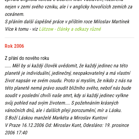
nejen v zemi svého vzniku, ale i v anglicky hovořících zemích za
oceánem.
S přáním další úspěšné práce v příštím roce Miloslav Martínek
Více k tomu - viz
Lützow - články a odkazy různé
Rok 2006
Z přání do nového roku
..... Měl by si každý člověk uvědomit, že každý jedinec na této
planetě je individuální, jedinečný, neopakovatelný a má vlastní
život napsán ve svém osudu. Proto si myslím, že nikdo z nás na
této planetě nemá právo soudit bližního svého, neboť nás bude
soudit v poslední chvíli naše smrt, kdy si každý jedinec vyřkne
svůj pohled nad svým životem.... S požehnáním krásných
vánočních dnů, ale i dalších přeji porozumění, mír a Lásku.
S Boží Láskou manželé Markéta a Miroslav Kuntovi
V Praze 16.12.2006
Od: Miroslav Kunt, Odesláno: 19. prosince
2006 17:40