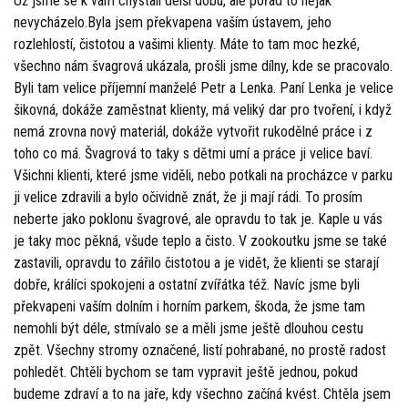
Už jsme se k vám chystali delší dobu, ale pořád to nějak
nevycházelo.Byla jsem překvapena vaším ústavem, jeho
rozlehlostí, čistotou a vašimi klienty. Máte to tam moc hezké,
všechno nám švagrová ukázala, prošli jsme dílny, kde se pracovalo.
Byli tam velice příjemní manželé Petr a Lenka. Paní Lenka je velice
šikovná, dokáže zaměstnat klienty, má veliký dar pro tvoření, i když
nemá zrovna nový materiál, dokáže vytvořit rukodělné práce i z
toho co má. Švagrová to taky s dětmi umí a práce ji velice baví.
Všichni klienti, které jsme viděli, nebo potkali na procházce v parku
ji velice zdravili a bylo očividně znát, že ji mají rádi. To prosím
neberte jako poklonu švagrové, ale opravdu to tak je. Kaple u vás
je taky moc pěkná, všude teplo a čisto. V zookoutku jsme se také
zastavili, opravdu to zářilo čistotou a je vidět, že klienti se starají
dobře, králíci spokojeni a ostatní zvířátka též. Navíc jsme byli
překvapeni vaším dolním i horním parkem, škoda, že jsme tam
nemohli být déle, stmívalo se a měli jsme ještě dlouhou cestu
zpět. Všechny stromy označené, listí pohrabané, no prostě radost
pohledět. Chtěli bychom se tam vypravit ještě jednou, pokud
budeme zdraví a to na jaře, kdy všechno začíná kvést. Chtěla jsem