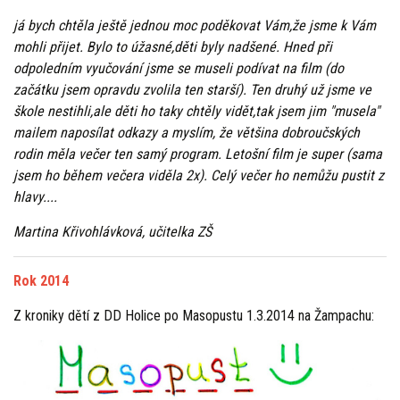
já bych chtěla ještě jednou moc poděkovat Vám,že jsme k Vám
mohli přijet. Bylo to úžasné,děti byly nadšené. Hned při
odpoledním vyučování jsme se museli podívat na film (do
začátku jsem opravdu zvolila ten starší). Ten druhý už jsme ve
škole nestihli,ale děti ho taky chtěly vidět,tak jsem jim "musela"
mailem naposílat odkazy a myslím, že většina dobroučských
rodin měla večer ten samý program. Letošní film je super (sama
jsem ho během večera viděla 2x). Celý večer ho nemůžu pustit z
hlavy....
Martina Křivohlávková, učitelka ZŠ
Rok 2014
Z kroniky dětí z DD Holice po Masopustu 1.3.2014 na Žampachu: