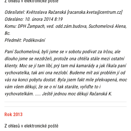
Z ohlasů v elektronické poště
Odesílatel: Květoslava Račanská [racanska.kveta@centrum.cz]
Odesláno: 10. února 2014 8:19
Komu: DPH Žampach, ved. odd.zám.budova, Suchomelová Alena,
Bc.
Předmět: Poděkování
Paní Suchomelová, byli jsme se v sobotu podívat za Irčou, ale
dlouho jsme se nezdrželi, protože ona chtěla stále mezi ostatní
klienty. Moc se jí tam líbí, prý tam má kamarády a jak říkala paní
vychovatelka, tak ani ona nezlobí. Budeme mít asi problém jí od
vás na konci pobytu dostat. Byla jsem fakt mile překvapená, moc
vám všem děkuji, že se o ní tak staráte, vyřiďte to i
vychovatelkám. ..... Ještě jednou moc děkuji Račanská K.
Rok 2013
Z ohlasů v elektronické poště