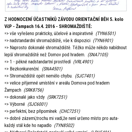
Z HODNOCENÍ ÚČASTNÍKŮ ZÁVODU ORIENTAČNÍ BĚH 5. kolo
VčP - Žampach 16.4. 2016 - SHROMAŽDIŠTĚ:
=> vše vyřešeno prakticky, účelově a inspirativně
(TYN6501)
=> nadstandardní shromaždiště, vše k dispozici
(TYN6901)
=> Naprosto dokonalé shromaždiště. Těžko může někdo nabídnout
lepší shromaždiště než Domov pod hradem.
(SNA7105)
=> 1 - pěkné nadstandartní prostředí
(VRL4901)
=> Bezkonkurenční.
(SNA4501)
=> Shromaždiště opět nemělo chybu.
(SJC7401)
=> velice příjemné umístění v areálu Domova pod hradem
Žampach
(SRK8756)
=> dokonalé jako vždy
(SRK7251)
=> Výborné
(SJC6001)
=> perfektní, bez připomínek
(CHC7251)
=> dobré zázemí,trochu mi vadí,že není určeno místo pro auta-
každý stál kde ho napadlo
(TYN8502)