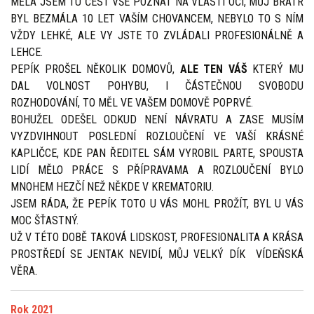
MĚLA JSEM TU ČEST VŠE POZNAT NA VLASTÍ OČI, MŮJ BRATR
BYL BEZMÁLA 10 LET VAŠÍM CHOVANCEM, NEBYLO TO S NÍM
VŽDY LEHKÉ, ALE VY JSTE TO ZVLÁDALI PROFESIONÁLNĚ A
LEHCE.
PEPÍK PROŠEL NĚKOLIK DOMOVŮ,
ALE TEN VÁŠ
KTERÝ MU
DAL VOLNOST POHYBU, I ČÁSTEČNOU SVOBODU
ROZHODOVÁNÍ, TO MĚL VE VAŠEM DOMOVĚ POPRVÉ.
BOHUŽEL ODEŠEL ODKUD NENÍ NÁVRATU A ZASE MUSÍM
VYZDVIHNOUT POSLEDNÍ ROZLOUČENÍ VE VAŠÍ KRÁSNÉ
KAPLIČCE, KDE PAN ŘEDITEL SÁM VYROBIL PARTE, SPOUSTA
LIDÍ MĚLO PRÁCE S PŘÍPRAVAMA A ROZLOUČENÍ BYLO
MNOHEM HEZČÍ NEŽ NĚKDE V KREMATORIU.
JSEM RÁDA, ŽE PEPÍK TOTO U VÁS MOHL PROŽÍT, BYL U VÁS
MOC ŠŤASTNÝ.
UŽ V TÉTO DOBĚ TAKOVÁ LIDSKOST, PROFESIONALITA A KRÁSA
PROSTŘEDÍ SE JENTAK NEVIDÍ, MŮJ VELKÝ DÍK VÍDEŇSKÁ
VĚRA.
Rok 2021