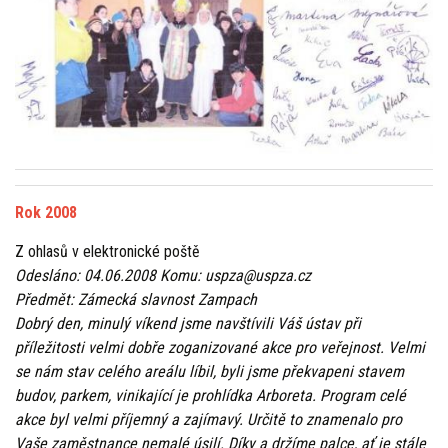
Rok 2008
Z ohlasů v elektronické poště
Odesláno: 04.06.2008 Komu: uspza@uspza.cz
Předmět: Zámecká slavnost Zampach
Dobrý den, minulý víkend jsme navštívili Váš ústav při
příležitosti velmi dobře zoganizované akce pro veřejnost. Velmi
se nám stav celého areálu líbil, byli jsme překvapeni stavem
budov, parkem, vinikající je prohlídka Arboreta. Program celé
akce byl velmi příjemný a zajímavý. Určitě to znamenalo pro
Vaše zaměstnance nemalé úsilí. Díky a držíme palce, ať je stále