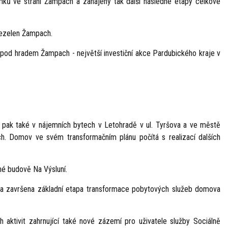
ků ve stráni Žampach a zahájeny tak další následné etapy celkové
ezelen Žampach.
pod hradem Žampach - největší investiční akce Pardubického kraje v
 pak také v nájemních bytech v Letohradě v ul. Tyršova a ve městě
. Domov ve svém transformačním plánu počítá s realizací dalších
né budově Na Výsluní.
yla završena základní etapa transformace pobytových služeb domova
ktivit zahrnující také nové zázemí pro uživatele služby Sociálně