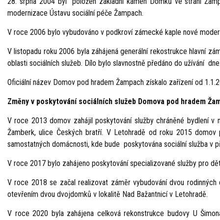
28. srpna 2004 byl položen základní kámen Domků ve stráni Žampa
modernizace Ústavu sociální péče Žampach.
V roce 2006
bylo vybudováno v podkroví zámecké kaple nové modern
V listopadu roku 2006 byla záhájená generální rekostrukce hlavní 
oblasti sociálních služeb. Dílo bylo slavnostně předáno do užívání 
Oficiální název Domov pod hradem Žampach získalo zařízení od 1.1.20
Změny v poskytování sociálních služeb Domova pod hradem Žam
V roce 2013 domov zahájil poskytování
služby chráněné bydlení v
Žamberk, ulice Českých bratří. V Letohradě od roku 2015 domov 
samostatných domácnosti, kde bude poskytována sociální služba v př
V roce 2017 bylo zahájeno poskytování specializované služby pro d
V roce 2018 se začal realizovat záměr vybudování dvou rodinných 
otevřením dvou dvojdomků v lokalitě Nad Bažantnicí v Letohradě.
V roce 2020 byla zahájena celková rekonstrukce budovy U Šimona 