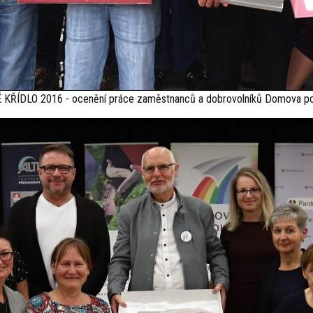
 KŘÍDLO 2016 - ocenění práce zaměstnanců a dobrovolníků Domova 