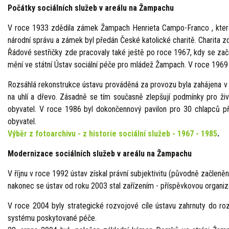
Počátky sociálních služeb v areálu na Žampachu
V roce 1933 zdědila zámek Žampach Henrieta Campo-Franco , kte
národní správu a zámek byl předán České katolické charitě. Charita
Řádové sestřičky zde pracovaly také ještě po roce 1967, kdy se za
mění ve státní Ústav sociální péče pro mládež Žampach. V roce 1969 o
Rozsáhlá rekonstrukce ústavu prováděná za provozu byla zahájena v 
na uhlí a dřevo. Zásadně se tím současně zlepšují podmínky pro ži
obyvatel.
V roce 1986 byl dokončennový pavilon pro 30 chlapců při
obyvatel.
Výběr z fotoarchivu - z historie sociální služeb - 1967 - 1985
.
Modernizace sociálních služeb v areálu na Žampachu
V říjnu v roce 1992 ústav získal právní subjektivitu (původně začleně
nakonec se ústav od roku 2003 stal zařízením - příspěvkovou organiz
V roce 2004 byly strategické rozvojové cíle ústavu zahrnuty do ro
systému poskytované péče.