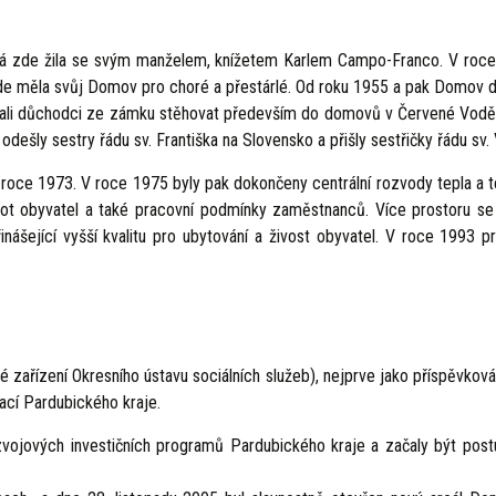
rá zde žila se svým manželem, knížetem Karlem Campo-Franco. V r
 zde měla svůj Domov pro choré a přestárlé. Od roku 1955 a pak Domov 
čali důchodci ze zámku stěhovat především do domovů v Červené Vodě a 
dešly sestry řádu sv. Františka na Slovensko a přišly sestřičky řádu sv
roce 1973. V roce 1975 byly pak dokončeny centrální rozvody tepla a te
vot obyvatel a také pracovní podmínky zaměstnanců. Více prostoru se t
nášející vyšší kvalitu pro ubytování a živost obyvatel. V roce 199
né zařízení Okresního ústavu sociálních služeb), nejprve jako příspěvkov
ací Pardubického kraje.
zvojových investičních programů Pardubického kraje a začaly být post