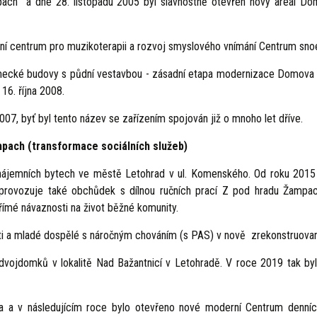
ch a dne 28. listopadu 2005 byl slavnostně otevřen nový areál Dom
í centrum pro muzikoterapii a rozvoj smyslového vnímání
Centrum sno
zámecké budovy s půdní vestavbou - zásadní etapa modernizace Domova 
dne 16. října 2008.
07, byť byl tento název se zařízením spojován již o mnoho let dříve.
pach (transformace sociálních služeb)
 nájemních bytech ve městě Letohrad v ul. Komenského. Od roku 2015
provozuje také obchůdek s dílnou ručních prací Z pod hradu Žampach
ímé návaznosti na život běžné komunity.
ěti a mladé dospělé s náročným chováním (s PAS) v nově zrekonstruova
dvojdomků v lokalitě Nad Bažantnicí v Letohradě. V roce 2019 tak b
a v následujícím roce bylo otevřeno nové moderní Centrum denních a