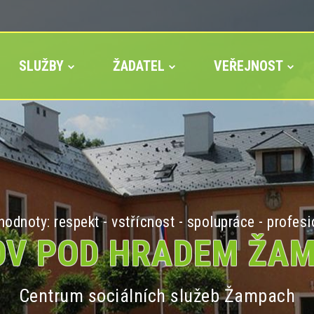
SLUŽBY
ŽADATEL
VEŘEJNOST
odnoty: respekt - vstřícnost - spolupráce - profesi
V POD HRADEM ŽA
Centrum sociálních služeb Žampach