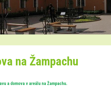
ova na Žampachu
stavu a domova v areálu na Žampachu.