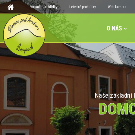
Virtuální prohlídky
Letecké prohlídky
Web kamera
O NÁS
Naše základní h
DOMO