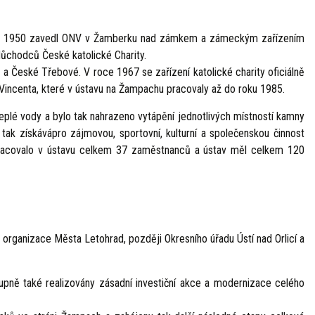
oce 1950 zavedl ONV v Žamberku nad zámkem a zámeckým zařízením
důchodců České katolické Charity.
České Třebové. V roce 1967 se zařízení katolické charity oficiálně
. Vincenta, které v ústavu na Žampachu pracovaly až do roku 1985.
plé vody a bylo tak nahrazeno vytápění jednotlivých místností kamny
ak získávápro zájmovou, sportovní, kulturní a společenskou činnost
3 pracovalo v ústavu celkem 37 zaměstnanců a ústav měl celkem 120
á organizace Města Letohrad, později Okresního úřadu Ústí nad Orlicí a
upně také realizovány zásadní investiční akce a modernizace celého