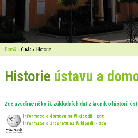
Domů
» O nás » Historie
Historie
ústavu a dom
Zde uvádíme několik základních dat z kronik o historii ú
Informace o domovu na Wikipedii - zde
Informace o arboretu na Wikipedii - zde