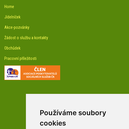
Home
Jídelníček
Akce-pozvánky
Žádost o službu a kontakty
Obchůdek
Pracovní příležitosti
Používáme soubory
facebookové profily domova a arboreta
cookies