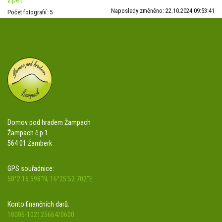
Naposledy změněno: 22.10.2024 09:53:41
Počet fotografií: 5
Domov pod hradem Žampach
Žampach č.p.1
564 01 Žamberk
GPS souřadnice:
50°2'16.598"N, 16°25'52.702"E
Konto finančních darů:
10006-102125664/0600