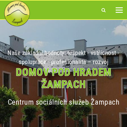
Naše základní hodnoty: respekt - vstřícnost -
spolupráce - profesionalita – rozvoj
DOMOV POD HRADEM
ŽAMPACH
Centrum sociálních služeb Žampach