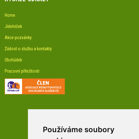
Home
Jídelníček
Akce-pozvánky
Žádost o službu a kontakty
Obchůdek
Pracovní příležitosti
Používáme soubory
facebookové profily domova a arboreta