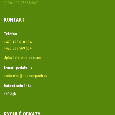
10006-102125664/0600
KONTAKT
Telefon
+420 465 618 184
+420 603 569 564
Úplný telefonní seznam
E-mail-podatelna
podatelna@csszampach.cz
Datová schránka
sh3kigb
RYCHLÉ ODKAZY