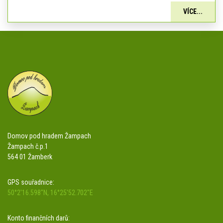
VÍCE...
Domov pod hradem Žampach
Žampach č.p.1
564 01 Žamberk
GPS souřadnice:
50°2'16.598"N, 16°25'52.702"E
Konto finančních darů: