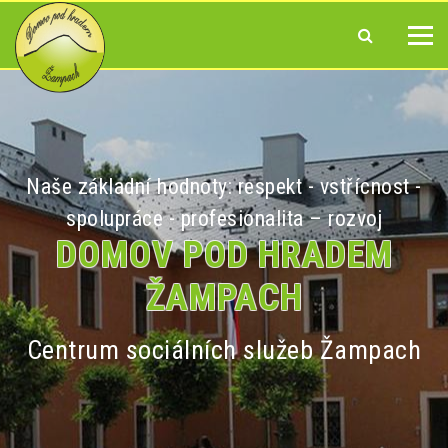
Naše základní hodnoty: respekt - vstřícnost -
spolupráce - profesionalita – rozvoj
DOMOV POD HRADEM
ŽAMPACH
Centrum sociálních služeb Žampach