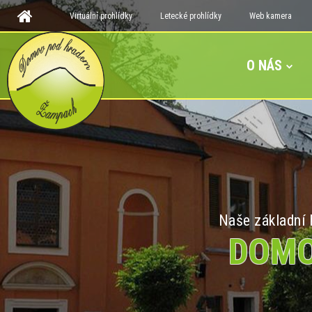
Virtuální prohlídky
Letecké prohlídky
Web kamera
O NÁS
Naše základní h
DOMO