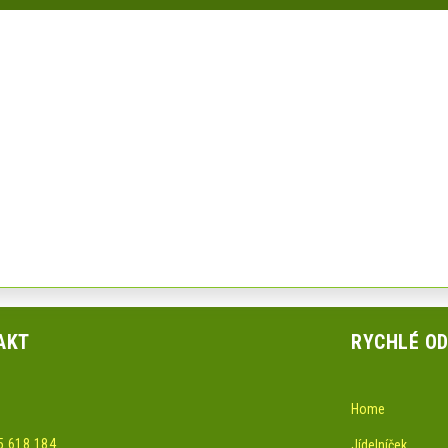
AKT
RYCHLÉ O
Home
5 618 184
Jídelníček