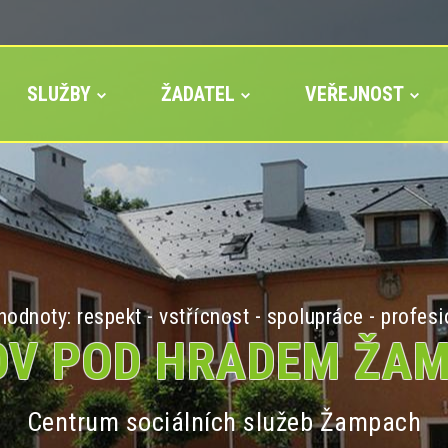
SLUŽBY
ŽADATEL
VEŘEJNOST
odnoty: respekt - vstřícnost - spolupráce - profesi
V POD HRADEM ŽA
Centrum sociálních služeb Žampach