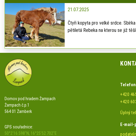
21.07.2025
Čtyři kopyta pro velké srdce. Sbír
pětiletá Rebeka na kterou se již t
KONT
Telefon
+420 46
Domov pod hradem Žampach
+420 60
Žampach č.p.1
564 01 Žamberk
Úplný t
E-mail-
GPS souřadnice:
50°2'16.598"N, 16°25'52.702"E
podatel