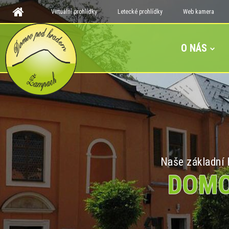
Virtuální prohlídky
Letecké prohlídky
Web kamera
O NÁS
Naše základní h
DOMO