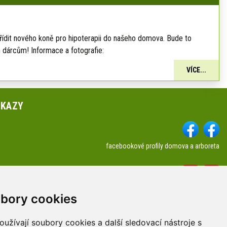
řídit nového koně pro hipoterapii do našeho domova. Bude to
 dárcům! Informace a fotografie:
VÍCE...
DKAZY
facebookové profily domova a arboreta
Youtube profily domova a arboreta
a kontakty
bory cookies
užívají soubory cookies a další sledovací nástroje s