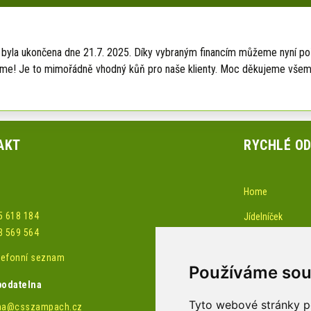
ka byla ukončena dne 21.7. 2025. Díky vybraným financím můžeme nyní po
ěšíme! Je to mimořádně vhodný kůň pro naše klienty. Moc děkujeme všem
AKT
RYCHLÉ O
Home
5 618 184
Jídelníček
3 569 564
Akce-pozvánky
elefonní seznam
Žádost o službu 
Používáme sou
podatelna
Obchůdek
Tyto webové stránky po
na@csszampach.cz