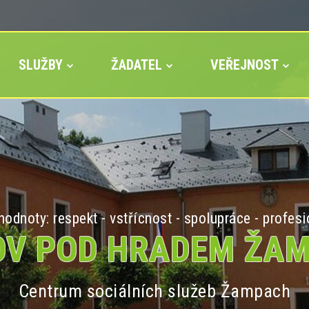
SLUŽBY
ŽADATEL
VEŘEJNOST
odnoty: respekt - vstřícnost - spolupráce - profesi
V POD HRADEM ŽA
Centrum sociálních služeb Žampach