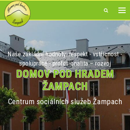
Naše základní hodnoty: respekt - vstřícnost -
spolupráce - profesionalita – rozvoj
DOMOV POD HRADEM
ŽAMPACH
Centrum sociálních služeb Žampach