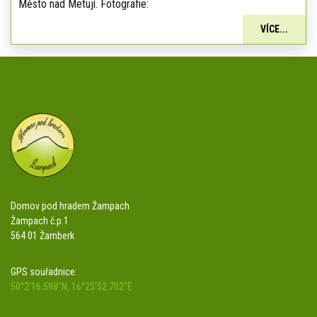
Město nad Metují. Fotografie:
VÍCE...
Domov pod hradem Žampach
Žampach č.p.1
564 01 Žamberk
GPS souřadnice:
50°2'16.598"N, 16°25'52.702"E