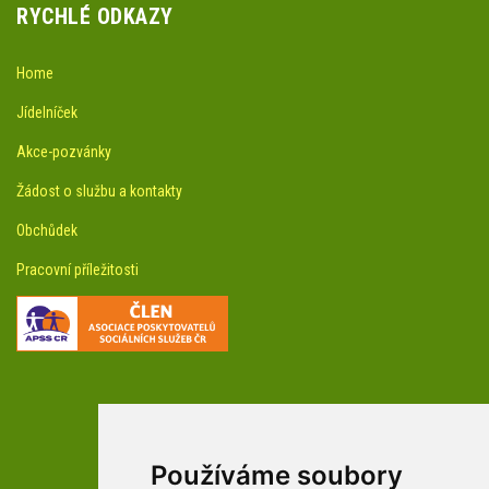
RYCHLÉ ODKAZY
Home
Jídelníček
Akce-pozvánky
Žádost o službu a kontakty
Obchůdek
Pracovní příležitosti
Používáme soubory
facebookové profily domova a arboreta