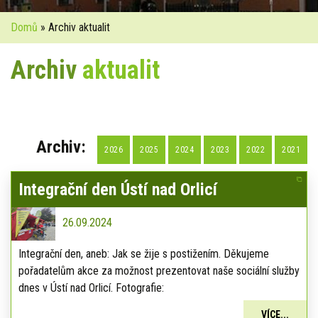
Domů
» Archiv aktualit
Archiv
aktualit
Archiv:
2026
2025
2024
2023
2022
2021
Integrační den Ústí nad Orlicí
26.09.2024
Integrační den, aneb: Jak se žije s postižením. Děkujeme
pořadatelům akce za možnost prezentovat naše sociální služby
dnes v Ústí nad Orlicí. Fotografie:
VÍCE...