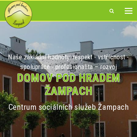
Naše základní hodnoty: respekt - vstřícnost -
spolupráce - profesionalita – rozvoj
DOMOV POD HRADEM
ŽAMPACH
Centrum sociálních služeb Žampach