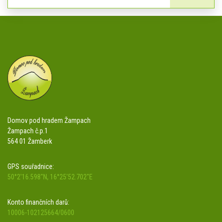
Domov pod hradem Žampach
Žampach č.p.1
564 01 Žamberk
GPS souřadnice:
50°2'16.598"N, 16°25'52.702"E
Konto finančních darů:
10006-102125664/0600