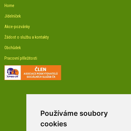
Home
Jídelníček
Akce-pozvánky
Žádost o službu a kontakty
Obchůdek
Pracovní příležitosti
Používáme soubory
facebookové profily domova a arboreta
cookies