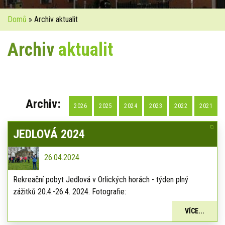
Domů
» Archiv aktualit
Archiv
aktualit
Archiv:
2026
2025
2024
2023
2022
2021
JEDLOVÁ 2024
26.04.2024
Rekreační pobyt Jedlová v Orlických horách - týden plný
zážitků 20.4.-26.4. 2024. Fotografie:
VÍCE...