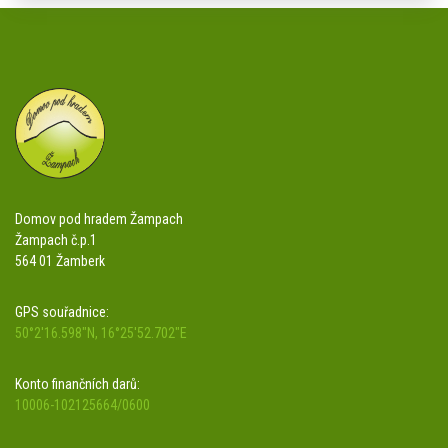
Domov pod hradem Žampach
Žampach č.p.1
564 01 Žamberk
GPS souřadnice:
50°2'16.598"N, 16°25'52.702"E
Konto finančních darů:
10006-102125664/0600