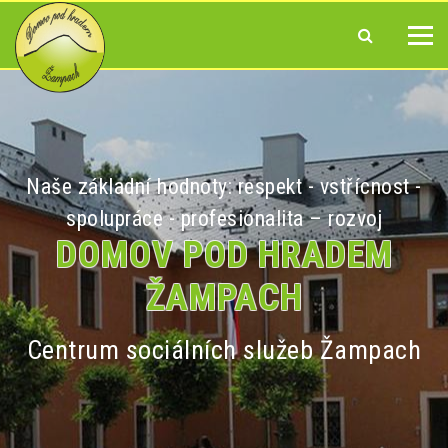
Naše základní hodnoty: respekt - vstřícnost -
spolupráce - profesionalita – rozvoj
DOMOV POD HRADEM
ŽAMPACH
Centrum sociálních služeb Žampach