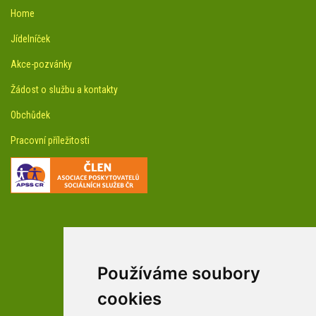
Home
Jídelníček
Akce-pozvánky
Žádost o službu a kontakty
Obchůdek
Pracovní příležitosti
Používáme soubory
facebookové profily domova a arboreta
cookies