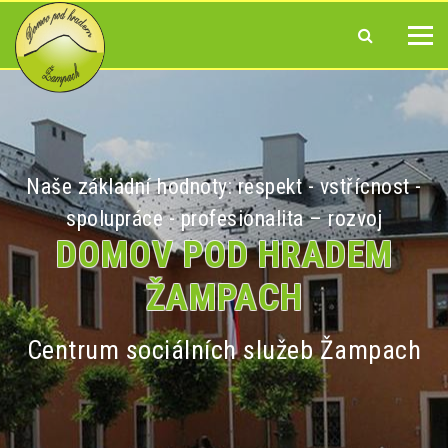
Naše základní hodnoty: respekt - vstřícnost -
spolupráce - profesionalita – rozvoj
DOMOV POD HRADEM
ŽAMPACH
Centrum sociálních služeb Žampach