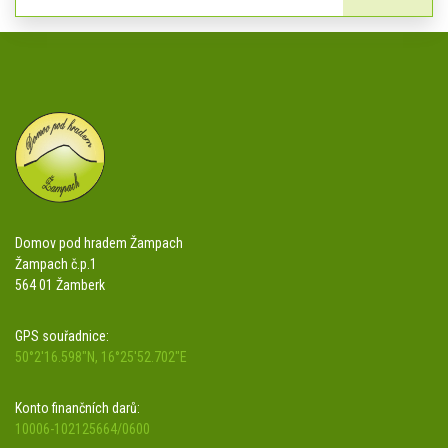
Domov pod hradem Žampach
Žampach č.p.1
564 01 Žamberk
GPS souřadnice:
50°2'16.598"N, 16°25'52.702"E
Konto finančních darů:
10006-102125664/0600