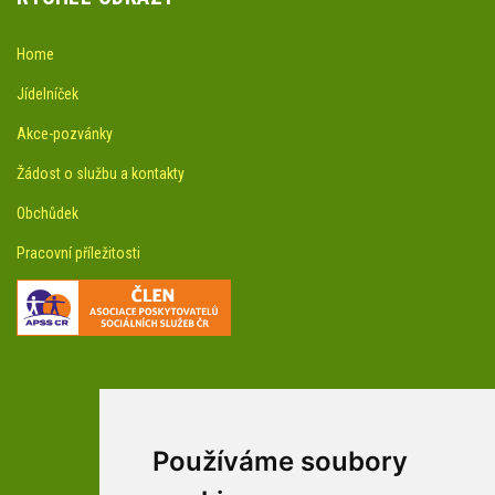
Home
Jídelníček
Akce-pozvánky
Žádost o službu a kontakty
Obchůdek
Pracovní příležitosti
Používáme soubory
facebookové profily domova a arboreta