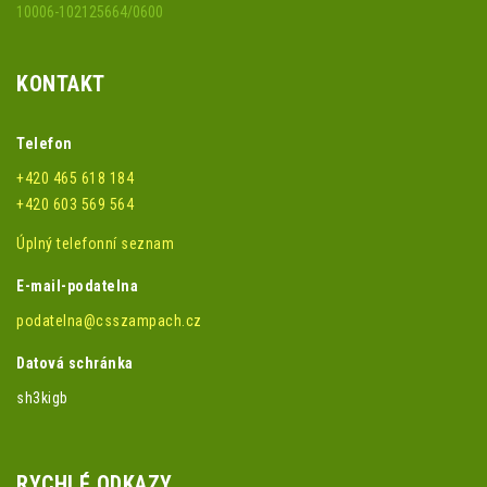
10006-102125664/0600
KONTAKT
Telefon
+420 465 618 184
+420 603 569 564
Úplný telefonní seznam
E-mail-podatelna
podatelna@csszampach.cz
Datová schránka
sh3kigb
RYCHLÉ ODKAZY