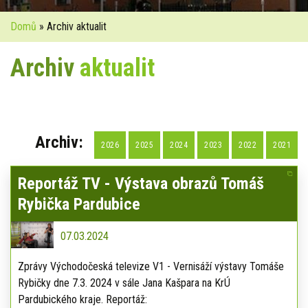
Domů
» Archiv aktualit
Archiv
aktualit
Archiv:
2026
2025
2024
2023
2022
2021
Reportáž TV - Výstava obrazů Tomáš
Rybička Pardubice
07.03.2024
Zprávy Východočeská televize V1 - Vernisáží výstavy Tomáše
Rybičky dne 7.3. 2024 v sále Jana Kašpara na KrÚ
Pardubického kraje. Reportáž: