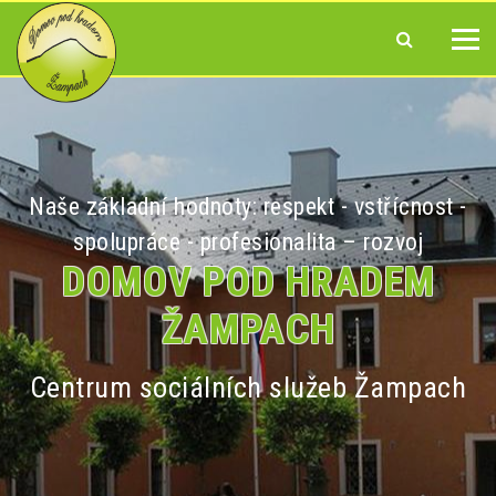
Naše základní hodnoty: respekt - vstřícnost -
spolupráce - profesionalita – rozvoj
DOMOV POD HRADEM
ŽAMPACH
Centrum sociálních služeb Žampach