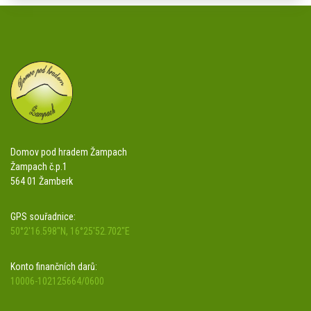
Domov pod hradem Žampach
Žampach č.p.1
564 01 Žamberk
GPS souřadnice:
50°2'16.598"N, 16°25'52.702"E
Konto finančních darů:
10006-102125664/0600