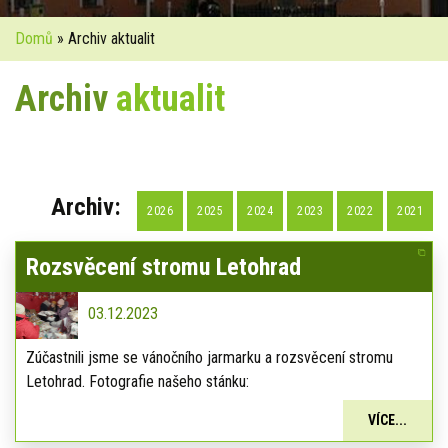
Domů
» Archiv aktualit
Archiv
aktualit
Archiv:
2026
2025
2024
2023
2022
2021
Rozsvěcení stromu Letohrad
03.12.2023
Zúčastnili jsme se vánočního jarmarku a rozsvěcení stromu
Letohrad. Fotografie našeho stánku:
VÍCE...