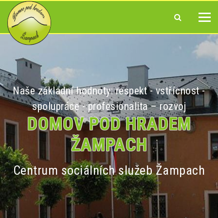
Naše základní hodnoty: respekt - vstřícnost -
spolupráce - profesionalita – rozvoj
DOMOV POD HRADEM
ŽAMPACH
Centrum sociálních služeb Žampach