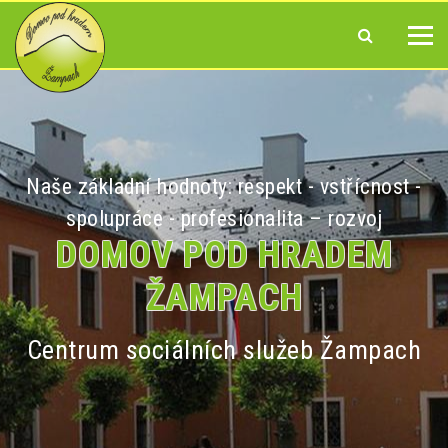
Naše základní hodnoty: respekt - vstřícnost -
spolupráce - profesionalita – rozvoj
DOMOV POD HRADEM
ŽAMPACH
Centrum sociálních služeb Žampach