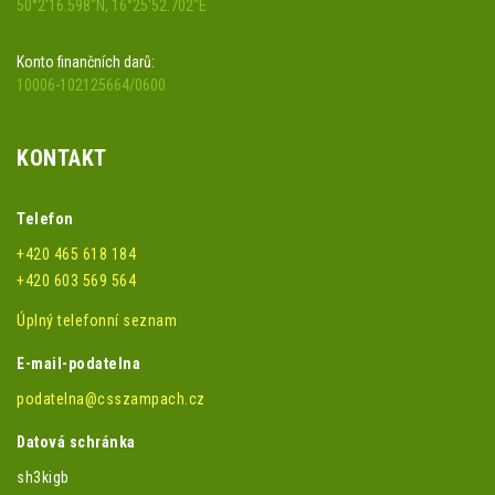
50°2'16.598"N, 16°25'52.702"E
Konto finančních darů:
10006-102125664/0600
KONTAKT
Telefon
+420 465 618 184
+420 603 569 564
Úplný telefonní seznam
E-mail-podatelna
podatelna@csszampach.cz
Datová schránka
sh3kigb