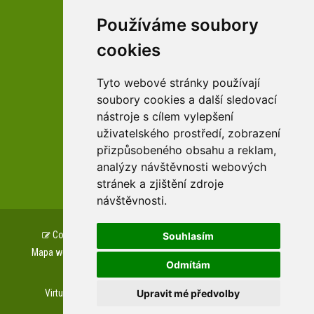
Používáme soubory
facebookové profily domova a arboreta
cookies
Tyto webové stránky používají
Youtube profily domova a arboreta
soubory cookies a další sledovací
nástroje s cílem vylepšení
uživatelského prostředí, zobrazení
přizpůsobeného obsahu a reklam,
analýzy návštěvnosti webových
zařízení Pardubického kraje
stránek a zjištění zdroje
návštěvnosti.
Copyright © www.csszampach.cz, created by
TH SOFT
.
Souhlasím
Mapa webu
Prohlášení o přístupnosti
GDPR
Cookies
Odmítám
Napište nám
Upravit mé předvolby
Virtuální prohlídky
Letecké prohlídky
Web kamera
Private