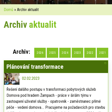
Domů
» Archiv aktualit
Archiv
aktualit
Archiv:
2026
2025
2024
2023
2022
2021
Plánování transformace
02.02.2023
Řešení dalšího postupu v transformaci pobytových služeb
Domova pod hradem Žampach - práce v širším týmu v
zastoupení uživatel služby - opatrovník - zaměstnanec přímé
péče - vedení domova.... Pracujeme na požadavcích pro stavbu