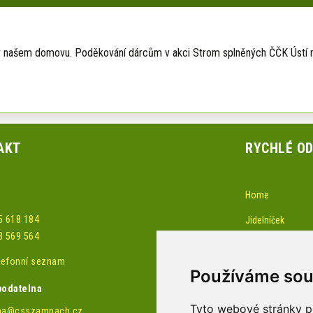
v našem domovu. Poděkování dárcům v akci Strom splněných ČČK Ústí nad
AKT
RYCHLÉ O
Home
5 618 184
Jídelníček
3 569 564
Akce-pozvánky
elefonní seznam
Žádost o službu 
Používáme sou
podatelna
Obchůdek
Tyto webové stránky po
na@csszampach.cz