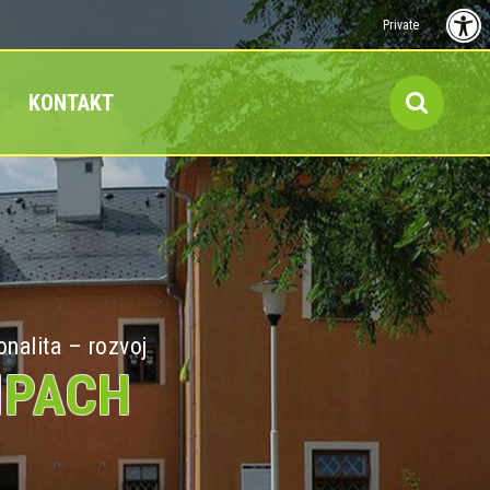
Private
KONTAKT
onalita – rozvoj
MPACH