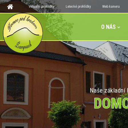
Virtuální prohlídky
Letecké prohlídky
Web kamera
O NÁS
Naše základní h
DOMO