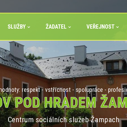
SLUŽBY
ŽADATEL
VEŘEJNOST
odnoty: respekt - vstřícnost - spolupráce - profesi
V POD HRADEM ŽA
Centrum sociálních služeb Žampach