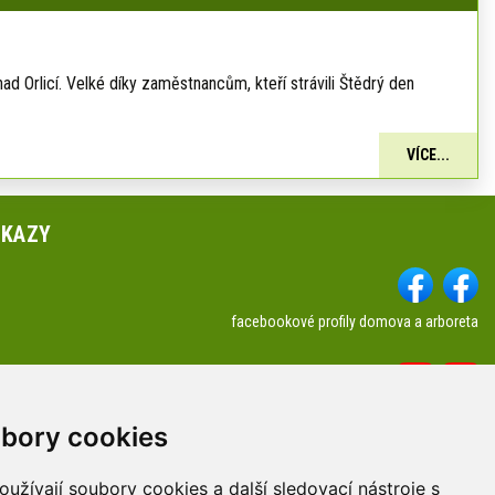
 Orlicí. Velké díky zaměstnancům, kteří strávili Štědrý den
VÍCE...
DKAZY
facebookové profily domova a arboreta
Youtube profily domova a arboreta
a kontakty
bory cookies
užívají soubory cookies a další sledovací nástroje s