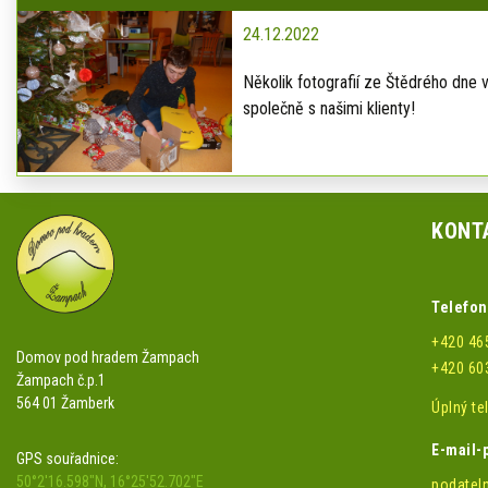
24.12.2022
Několik fotografií ze Štědrého dne 
společně s našimi klienty!
KONT
Telefon
+420 46
Domov pod hradem Žampach
+420 60
Žampach č.p.1
564 01 Žamberk
Úplný t
E-mail-
GPS souřadnice:
50°2'16.598"N, 16°25'52.702"E
podatel