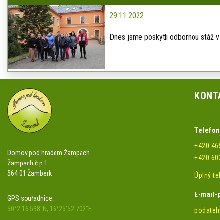
29.11.2022
Dnes jsme poskytli odbornou stáž v
KONT
Telefon
+420 46
Domov pod hradem Žampach
+420 60
Žampach č.p.1
564 01 Žamberk
Úplný t
E-mail-
GPS souřadnice:
50°2'16.598"N, 16°25'52.702"E
podatel