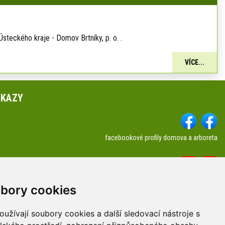
teckého kraje - Domov Brtníky, p. o. .
VÍCE...
DKAZY
facebookové profily domova a arboreta
Youtube profily domova a arboreta
a kontakty
bory cookies
užívají soubory cookies a další sledovací nástroje s
sti