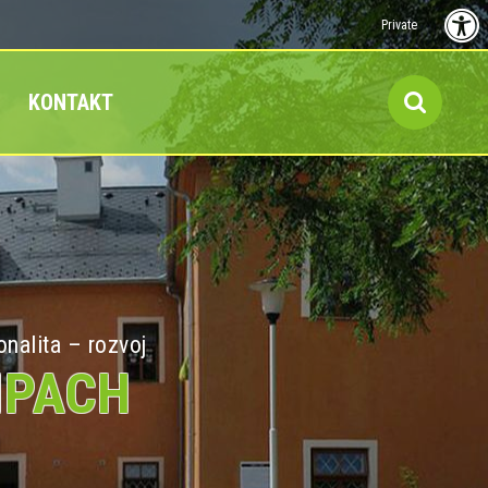
Private
KONTAKT
onalita – rozvoj
MPACH