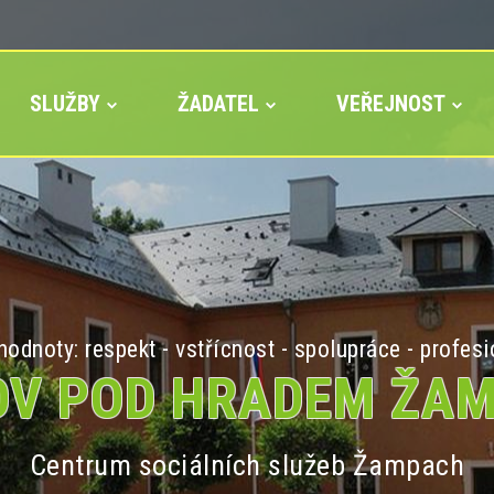
SLUŽBY
ŽADATEL
VEŘEJNOST
odnoty: respekt - vstřícnost - spolupráce - profesi
V POD HRADEM ŽA
Centrum sociálních služeb Žampach