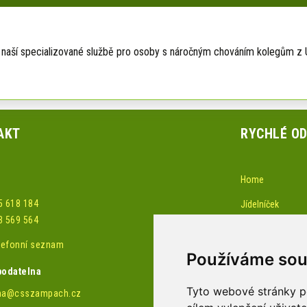
 naší specializované službě pro osoby s náročným chováním kolegům z Ús
AKT
RYCHLÉ O
Home
5 618 184
Jídelníček
3 569 564
Akce-pozvánky
elefonní seznam
Žádost o službu 
Používáme sou
podatelna
Obchůdek
Tyto webové stránky po
na@csszampach.cz
Pracovní příležito