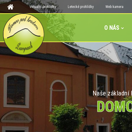
Virtuální prohlídky
Letecké prohlídky
Web kamera
O NÁS
Naše základní h
DOMO