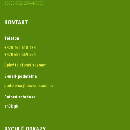
10006-102125664/0600
KONTAKT
Telefon
+420 465 618 184
+420 603 569 564
Úplný telefonní seznam
E-mail-podatelna
podatelna@csszampach.cz
Datová schránka
sh3kigb
RYCHLÉ ODKAZY