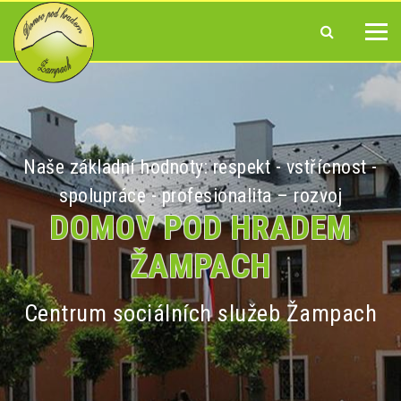
Naše základní hodnoty: respekt - vstřícnost -
spolupráce - profesionalita – rozvoj
DOMOV POD HRADEM
ŽAMPACH
Centrum sociálních služeb Žampach