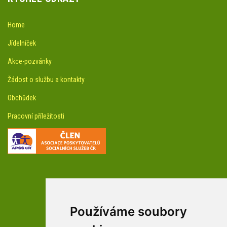
Home
Jídelníček
Akce-pozvánky
Žádost o službu a kontakty
Obchůdek
Pracovní příležitosti
Používáme soubory
facebookové profily domova a arboreta