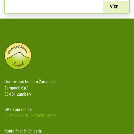
VÍCE...
Domov pod hradem Žampach
Žampach č.p.1
564 01 Žamberk
GPS souřadnice:
50°2'16.598"N, 16°25'52.702"E
Konto finančních darů: