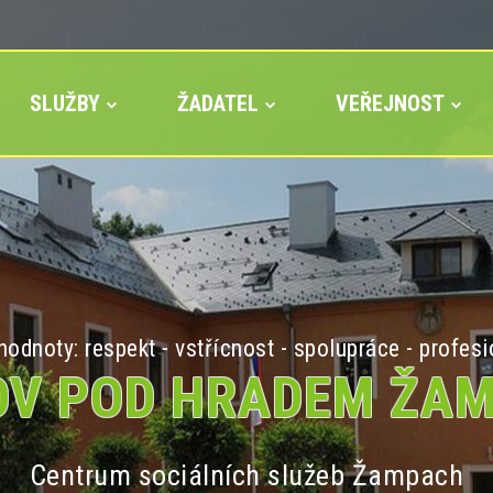
SLUŽBY
ŽADATEL
VEŘEJNOST
odnoty: respekt - vstřícnost - spolupráce - profesi
V POD HRADEM ŽA
Centrum sociálních služeb Žampach