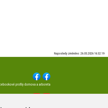
Naposledy změněno: 26.05.2026 16:32:19
cebookové profily domova a arboreta
Youtube profily domova a arboreta