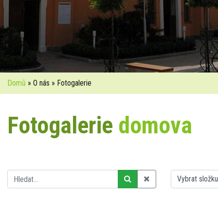
Domů
» O nás » Fotogalerie
Fotogalerie
domova