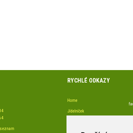
RYCHLÉ ODKAZY
Home
fa
84
Jídelníček
64
Akce-pozvánky
í seznam
Žádost o službu a kontakty