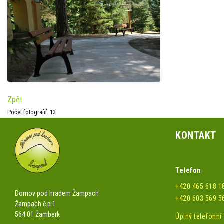
Zpět
Počet fotografií: 13
KONTAKT
Telefon
+420 465 618 1
Domov pod hradem Žampach
+420 603 569 5
Žampach č.p.1
564 01 Žamberk
Úplný telefonn