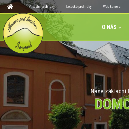
Virtuální prohlídky
Letecké prohlídky
Web kamera
O NÁS
Naše základní h
DOMO