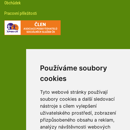
Obchůdek
Pracovní příležitosti
Používáme soubory
facebookové profily domova a arboreta
cookies
Tyto webové stránky používají
Youtube profily domova a arboreta
soubory cookies a další sledovací
nástroje s cílem vylepšení
uživatelského prostředí, zobrazení
přizpůsobeného obsahu a reklam,
zařízení Pardubického kraje
analýzy návštěvnosti webových