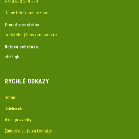
+420 603 569 564
Úplný telefonní seznam
E-mail-podatelna
podatelna@csszampach.cz
Datová schránka
sh3kigb
RYCHLÉ ODKAZY
Home
Jídelníček
Akce-pozvánky
Žádost o službu a kontakty