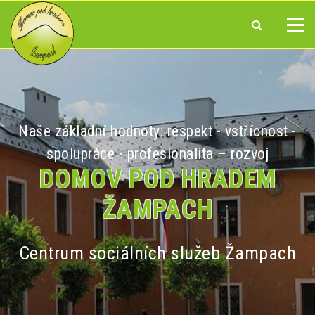
Naše základní hodnoty: respekt - vstřícnost -
spolupráce - profesionalita – rozvoj
DOMOV POD HRADEM
ŽAMPACH
Centrum sociálních služeb Žampach