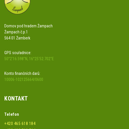
Domov pod hradem Žampach
Žampach č.p.1
564 01 Žamberk
GPS souřadnice:
50°2'16.598"N, 16°25'52.702"E
Konto finančních darů:
10006-102125664/0600
KONTAKT
Telefon
+420 465 618 184