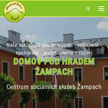
Naše základní hodnoty: respekt - vstřícnost -
spolupráce - profesionalita – rozvoj
DOMOV POD HRADEM
ŽAMPACH
Centrum sociálních služeb Žampach