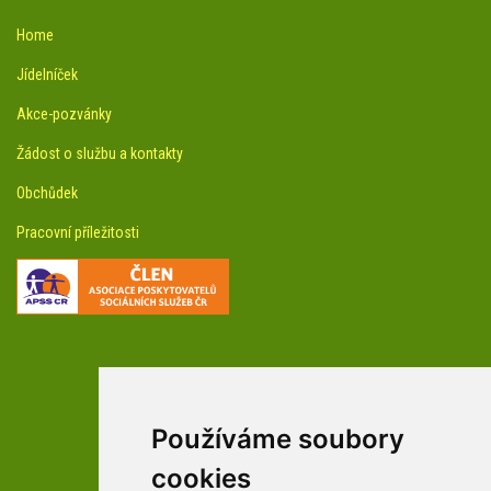
Home
Jídelníček
Akce-pozvánky
Žádost o službu a kontakty
Obchůdek
Pracovní příležitosti
Používáme soubory
facebookové profily domova a arboreta
cookies