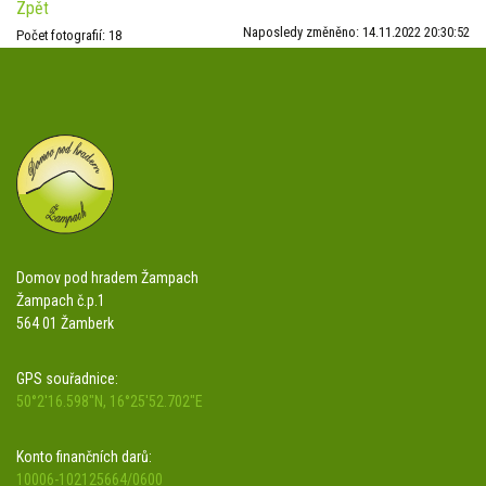
Zpět
Naposledy změněno: 14.11.2022 20:30:52
Počet fotografií: 18
Domov pod hradem Žampach
Žampach č.p.1
564 01 Žamberk
GPS souřadnice:
50°2'16.598"N, 16°25'52.702"E
Konto finančních darů:
10006-102125664/0600