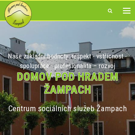
Naše základní hodnoty: respekt - vstřícnost -
spolupráce - profesionalita – rozvoj
DOMOV POD HRADEM
ŽAMPACH
Centrum sociálních služeb Žampach