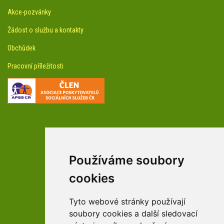
Akce-pozvánky
Žádost o službu a kontakty
Obchůdek
Pracovní příležitosti
Používáme soubory
facebookové profily domova a arboreta
cookies
Tyto webové stránky používají
Youtube profily domova a arboreta
soubory cookies a další sledovací