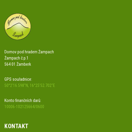
Domov pod hradem Žampach
Žampach č.p.1
564 01 Žamberk
GPS souřadnice:
50°2'16.598"N, 16°25'52.702"E
Konto finančních darů:
10006-102125664/0600
KONTAKT