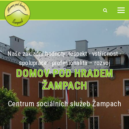
Naše základní hodnoty: respekt - vstřícnost -
spolupráce - profesionalita – rozvoj
DOMOV POD HRADEM
ŽAMPACH
Centrum sociálních služeb Žampach