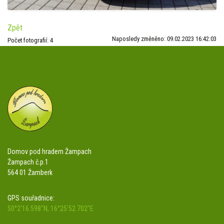
Zpět
Naposledy změněno: 09.02.2023 16:42:03
Počet fotografií: 4
Domov pod hradem Žampach
Žampach č.p.1
564 01 Žamberk
GPS souřadnice:
50°2'16.598"N, 16°25'52.702"E