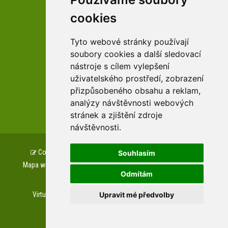
facebookové profily domova a arboreta
cookies
Tyto webové stránky používají
Youtube profily domova a arboreta
soubory cookies a další sledovací
nástroje s cílem vylepšení
uživatelského prostředí, zobrazení
přizpůsobeného obsahu a reklam,
analýzy návštěvnosti webových
zařízení Pardubického kraje
stránek a zjištění zdroje
návštěvnosti.
Copyright © www.csszampach.cz, created by
TH SOFT
.
Souhlasím
Mapa webu
Prohlášení o přístupnosti
GDPR
Cookies
Odmítám
Napište nám
Upravit mé předvolby
Virtuální prohlídky
Letecké prohlídky
Web kamera
Private