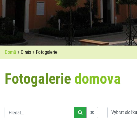
Domů
» O nás » Fotogalerie
Fotogalerie
domova