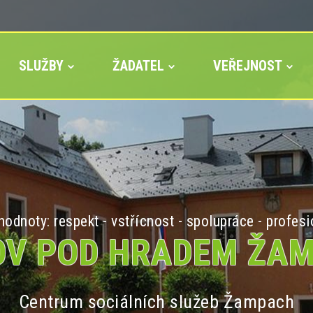
SLUŽBY
ŽADATEL
VEŘEJNOST
odnoty: respekt - vstřícnost - spolupráce - profesi
V POD HRADEM ŽA
Centrum sociálních služeb Žampach