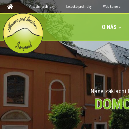
Virtuální prohlídky
Letecké prohlídky
Web kamera
O NÁS
Naše základní h
DOMO