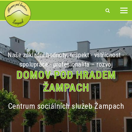
Naše základní hodnoty: respekt - vstřícnost -
spolupráce - profesionalita – rozvoj
DOMOV POD HRADEM
ŽAMPACH
Centrum sociálních služeb Žampach