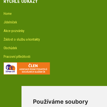
RYCHLÉ ODKAZY
Home
Jídelníček
Akce-pozvánky
Žádost o službu a kontakty
Obchůdek
Pracovní příležitosti
Používáme soubory
facebookové profily domova a arboreta