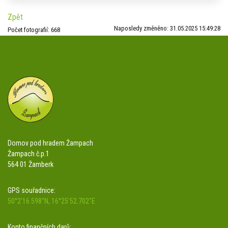
Zpět
Naposledy změněno: 31.05.2025 15:49:28
Počet fotografií: 668
Domov pod hradem Žampach
Žampach č.p.1
564 01 Žamberk
GPS souřadnice:
50°2'16.598"N, 16°25'52.702"E
Konto finančních darů: