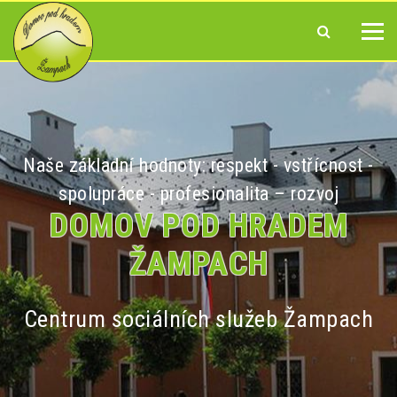
Naše základní hodnoty: respekt - vstřícnost -
spolupráce - profesionalita – rozvoj
DOMOV POD HRADEM
ŽAMPACH
Centrum sociálních služeb Žampach