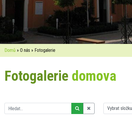
Domů
» O nás » Fotogalerie
Fotogalerie
domova