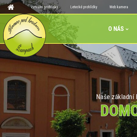
Virtuální prohlídky
Letecké prohlídky
Web kamera
O NÁS
Naše základní h
DOMO