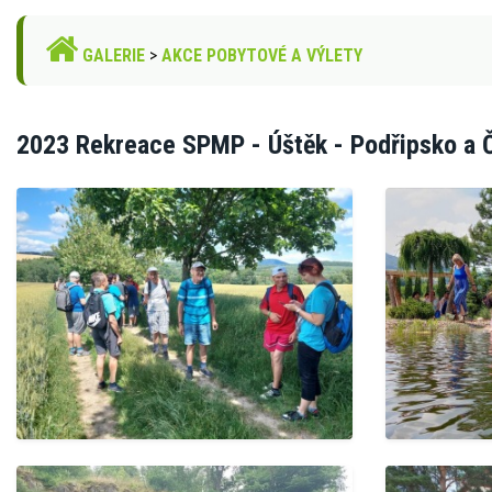
GALERIE
>
AKCE POBYTOVÉ A VÝLETY
2023 Rekreace SPMP - Úštěk - Podřipsko a Če