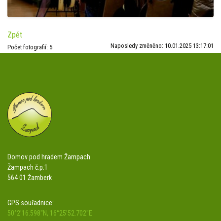
Zpět
Naposledy změněno: 10.01.2025 13:17:01
Počet fotografií: 5
Domov pod hradem Žampach
Žampach č.p.1
564 01 Žamberk
GPS souřadnice:
50°2'16.598"N, 16°25'52.702"E