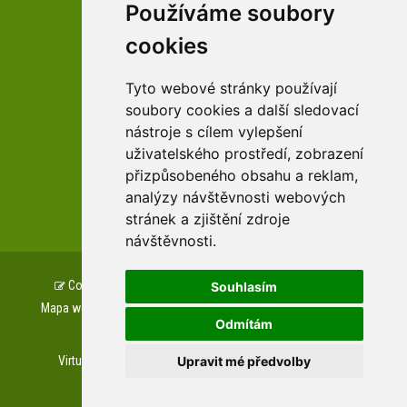
Používáme soubory
facebookové profily domova a arboreta
cookies
Tyto webové stránky používají
Youtube profily domova a arboreta
soubory cookies a další sledovací
nástroje s cílem vylepšení
uživatelského prostředí, zobrazení
přizpůsobeného obsahu a reklam,
analýzy návštěvnosti webových
zařízení Pardubického kraje
stránek a zjištění zdroje
návštěvnosti.
Copyright © www.csszampach.cz, created by
TH SOFT
.
Souhlasím
Mapa webu
Prohlášení o přístupnosti
GDPR
Cookies
Odmítám
Napište nám
Upravit mé předvolby
Virtuální prohlídky
Letecké prohlídky
Web kamera
Private