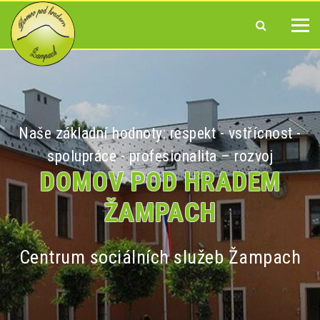
Naše základní hodnoty: respekt - vstřícnost -
spolupráce - profesionalita – rozvoj
DOMOV POD HRADEM
ŽAMPACH
Centrum sociálních služeb Žampach