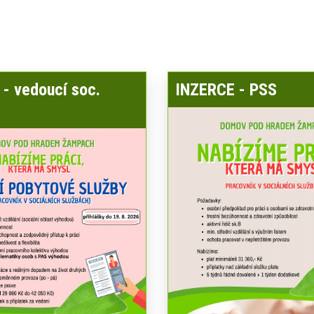
- vedoucí soc.
INZERCE - PSS