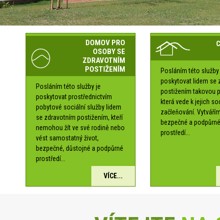
DOMOV PRO
OSOBY SE
ZDRAVOTNÍM
POSTIŽENÍM
Posláním této služby 
poskytovat lidem se 
Posláním této služby je
postižením takovou 
poskytovat prostřednictvím
která vede k jejich s
pobytové sociální služby lidem
začleňování. Vytváří
se zdravotním postižením, kteří
bezpečné a podpůrn
nemohou žít ve své rodině nebo
prostředí...
vést samostatný život,
bezpečné, důstojné a podpůrné
prostředí...
VÍCE...