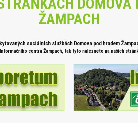
STRÁNKÁCH DOMOVA 
ŽAMPACH
skytova
ných sociálních službách Domova pod hradem Žampach
Informačního centra Žampach, tak tyto naleznete na našich strá