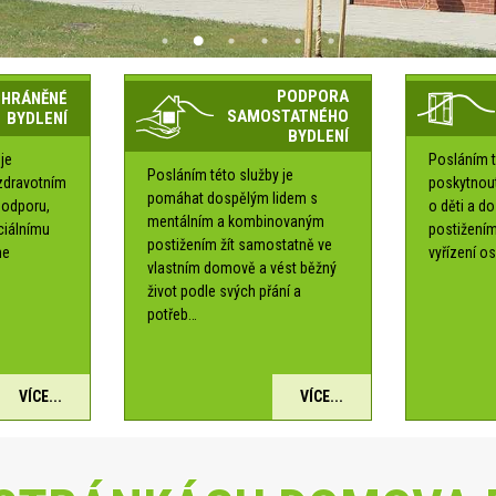
PODPORA
CHRÁNĚNÉ
SAMOSTATNÉHO
BYDLENÍ
BYDLENÍ
je
Posláním t
Posláním této služby je
zdravotním
poskytnou
pomáhat dospělým lidem s
podporu,
o děti a d
mentálním a kombinovaným
ociálnímu
postižením
postižením žít samostatně ve
me
vyřízení os
vlastním domově a vést běžný
é
život podle svých přání a
potřeb…
VÍCE...
VÍCE...