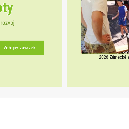
oty
Previous
 rozvoj
Veřejný závazek
2026 Zámecké sl