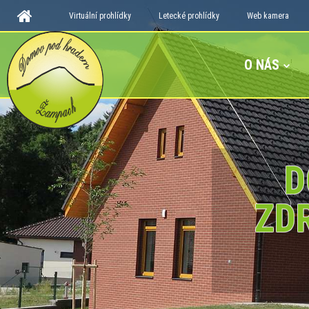
Virtuální prohlídky
Letecké prohlídky
Web kamera
O NÁS
D
ZD