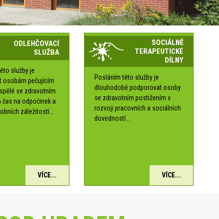
SOCIÁLNĚ
ODLEHČOVACÍ
TERAPEUTICKÉ
SLUŽBA
DÍLNY
éto služby je
Posláním této služby je
t osobám pečujícím
dlouhodobě podporovat osoby
ospělé se zdravotním
se zdravotním postižením v
 čas na odpočinek a
rozvoji pracovních a sociálních
obních záležitostí...
dovedností...
VÍCE...
VÍCE...