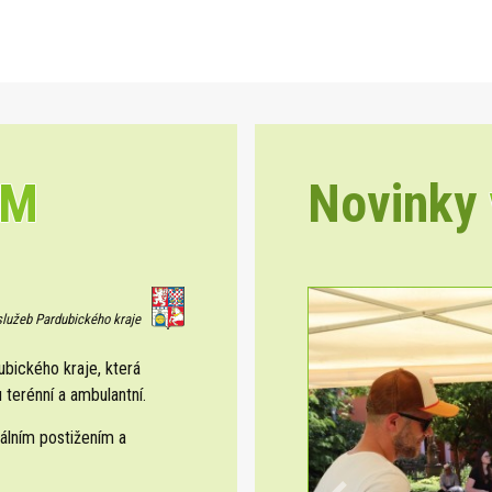
EM
Novinky
 služeb Pardubického kraje
ického kraje, která
 terénní a ambulantní.
álním postižením a