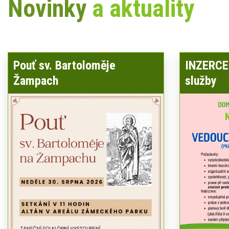
Novinky
a aktuality
Pouť sv. Bartoloměje
INZERCE 
Žampach
služby