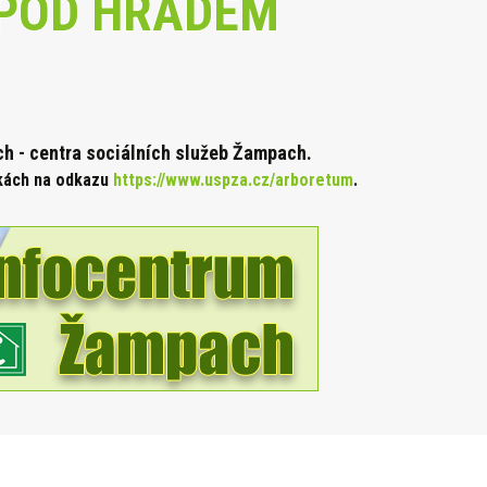
POD HRADEM
 - centra sociálních služeb Žampach.
nkách na odkazu
https://www.uspza.cz/arboretum
.