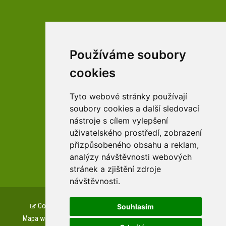
Používáme soubory
facebookové profily domova a arboreta
cookies
Tyto webové stránky používají
Youtube profily domova a arboreta
soubory cookies a další sledovací
nástroje s cílem vylepšení
uživatelského prostředí, zobrazení
přizpůsobeného obsahu a reklam,
zařízení Pardubického kraje
analýzy návštěvnosti webových
stránek a zjištění zdroje
návštěvnosti.
Copyright © www.csszampach.cz, created by
TH SOFT
.
Souhlasím
Mapa webu
Prohlášení o přístupnosti
GDPR
Cookies