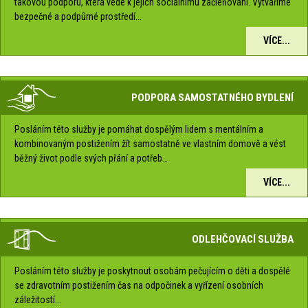
takovou podporu, která vede k jejich sociálnímu začleňování. Vytváříme
bezpečné a podpůrné prostředí...
VÍCE...
PODPORA SAMOSTATNÉHO BYDLENÍ
Posláním této služby je pomáhat dospělým lidem s mentálním a
kombinovaným postižením žít samostatně ve vlastním domově a vést
běžný život podle svých přání a potřeb…
VÍCE...
ODLEHČOVACÍ SLUŽBA
Posláním této služby je poskytnout osobám pečujícím o děti a dospělé
se zdravotním postižením čas na odpočinek a vyřízení osobních
záležitostí...