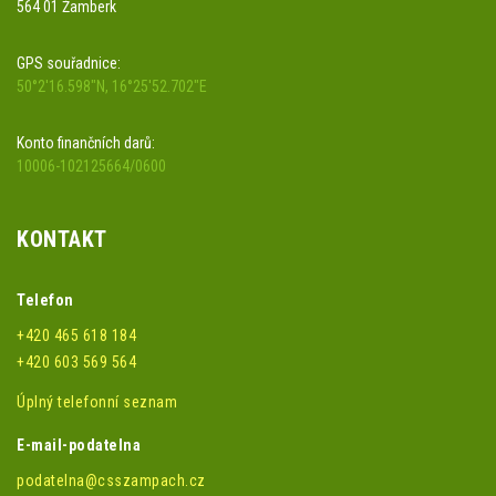
564 01 Žamberk
GPS souřadnice:
50°2'16.598"N, 16°25'52.702"E
Konto finančních darů:
10006-102125664/0600
KONTAKT
Telefon
+420 465 618 184
+420 603 569 564
Úplný telefonní seznam
E-mail-podatelna
podatelna@csszampach.cz