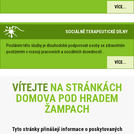
VÍCE...
SOCIÁLNĚ TERAPEUTICKÉ DÍLNY
Posláním této služby je dlouhodobě podporovat osoby se zdravotním
postižením v rozvoji pracovních a sociálních dovedností...
VÍCE...
VÍTEJTE
NA STRÁNKÁCH
DOMOVA POD HRADEM
ŽAMPACH
Tyto stránky přinášejí informace o poskytova
ných