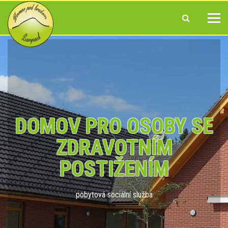
DOMOV PRO OSOBY SE
ZDRAVOTNÍM
POSTIŽENÍM
pobytová sociální služba