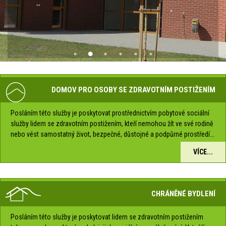
DOMOV PRO OSOBY SE ZDRAVOTNÍM POSTIŽENÍM
Posláním této služby je poskytovat prostřednictvím pobytové sociální
služby lidem se zdravotním postižením, kteří nemohou žít ve své rodině
nebo vést samostatný život, bezpečné, důstojné a podpůrné prostředí...
VÍCE...
CHRÁNĚNÉ BYDLENÍ
Posláním této služby je poskytovat lidem se zdravotním postižením