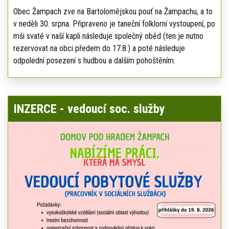
Obec Žampach zve na Bartolomějskou pouť na Žampachu, a to
v neděli 30. srpna. Připraveno je taneční folklorní vystoupení, po
mši svaté v naší kapli následuje společný oběd (ten je nutno
rezervovat na obci předem do 17.8.) a poté následuje
odpolední posezení s hudbou a dalším pohoštěním.
INZERCE - vedoucí soc. služby