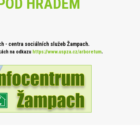
POD HRADEM
 - centra sociálních služeb Žampach.
nkách na odkazu
https://www.uspza.cz/arboretum
.