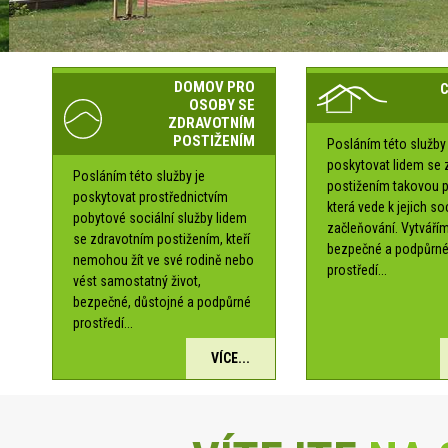
DOMOV PRO
OSOBY SE
ZDRAVOTNÍM
POSTIŽENÍM
Posláním této služby 
poskytovat lidem se 
Posláním této služby je
postižením takovou 
poskytovat prostřednictvím
která vede k jejich s
pobytové sociální služby lidem
začleňování. Vytváří
se zdravotním postižením, kteří
bezpečné a podpůrn
nemohou žít ve své rodině nebo
prostředí...
vést samostatný život,
bezpečné, důstojné a podpůrné
prostředí...
VÍCE...