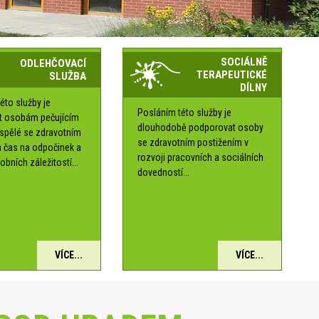
SOCIÁLNĚ
ODLEHČOVACÍ
TERAPEUTICKÉ
SLUŽBA
DÍLNY
éto služby je
Posláním této služby je
t osobám pečujícím
dlouhodobě podporovat osoby
ospělé se zdravotním
se zdravotním postižením v
 čas na odpočinek a
rozvoji pracovních a sociálních
obních záležitostí...
dovedností...
VÍCE...
VÍCE...