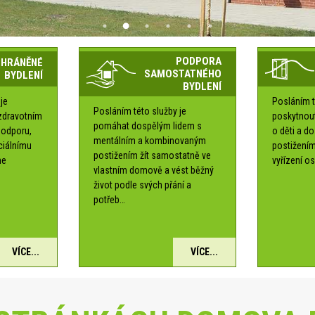
PODPORA
CHRÁNĚNÉ
SAMOSTATNÉHO
BYDLENÍ
BYDLENÍ
je
Posláním t
Posláním této služby je
zdravotním
poskytnou
pomáhat dospělým lidem s
podporu,
o děti a d
mentálním a kombinovaným
ociálnímu
postižením
postižením žít samostatně ve
me
vyřízení os
vlastním domově a vést běžný
é
život podle svých přání a
potřeb…
VÍCE...
VÍCE...