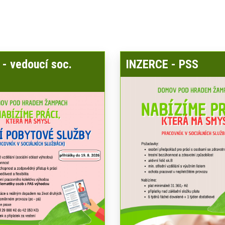
- vedoucí soc.
INZERCE - PSS