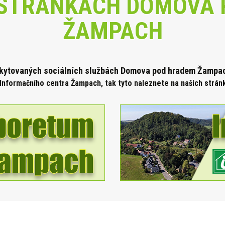
STRÁNKÁCH DOMOVA 
ŽAMPACH
skytova
ných sociálních službách Domova pod hradem Žampach
Informačního centra Žampach, tak tyto naleznete na našich strá