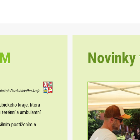
EM
Novinky
 služeb Pardubického kraje
ického kraje, která
 terénní a ambulantní.
álním postižením a