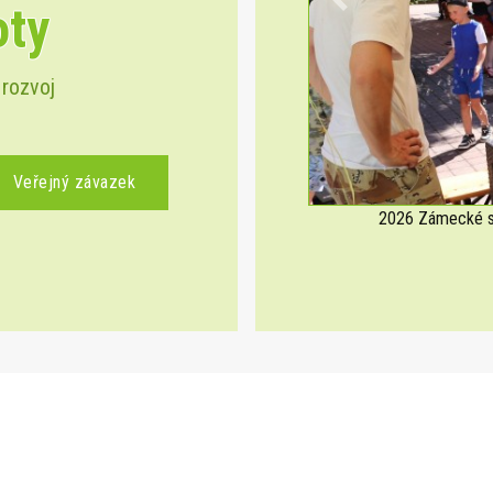
oty
Previous
 rozvoj
Veřejný závazek
2026 Zámecké sl