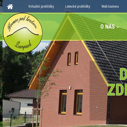
Virtuální prohlídky
Letecké prohlídky
Web kamera
O NÁS
D
ZD