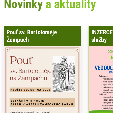
Novinky
a aktuality
Pouť sv. Bartoloměje
INZERCE 
Žampach
služby