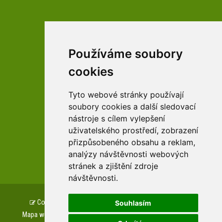
Používáme soubory
facebookové profily domova a arboreta
cookies
Tyto webové stránky používají
Youtube profily domova a arboreta
soubory cookies a další sledovací
nástroje s cílem vylepšení
uživatelského prostředí, zobrazení
přizpůsobeného obsahu a reklam,
zařízení Pardubického kraje
analýzy návštěvnosti webových
stránek a zjištění zdroje
návštěvnosti.
Copyright © www.csszampach.cz, created by
TH SOFT
.
Souhlasím
Mapa webu
Prohlášení o přístupnosti
GDPR
Cookies