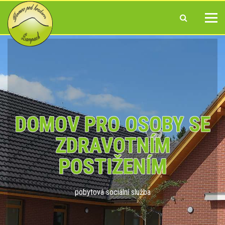
DOMOV PRO OSOBY SE
ZDRAVOTNÍM
POSTIŽENÍM
pobytová sociální služba