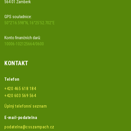
564 01 Žamberk
GPS souřadnice:
50°2'16.598"N, 16°25'52.702"E
Konto finančních darů:
10006-102125664/0600
KONTAKT
Telefon
+420 465 618 184
+420 603 569 564
Úplný telefonní seznam
E-mail-podatelna
podatelna@csszampach.cz