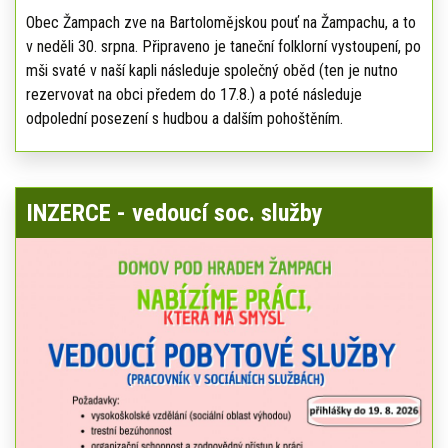
Obec Žampach zve na Bartolomějskou pouť na Žampachu, a to
v neděli 30. srpna. Připraveno je taneční folklorní vystoupení, po
mši svaté v naší kapli následuje společný oběd (ten je nutno
rezervovat na obci předem do 17.8.) a poté následuje
odpolední posezení s hudbou a dalším pohoštěním.
INZERCE - vedoucí soc. služby