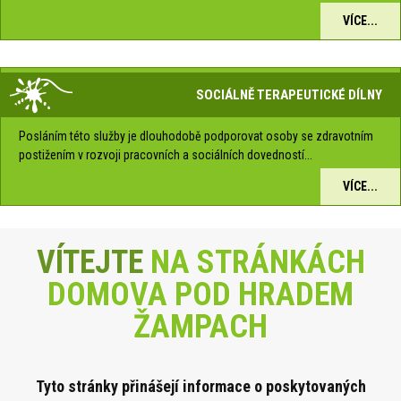
VÍCE...
SOCIÁLNĚ TERAPEUTICKÉ DÍLNY
Posláním této služby je dlouhodobě podporovat osoby se zdravotním
postižením v rozvoji pracovních a sociálních dovedností...
VÍCE...
VÍTEJTE
NA STRÁNKÁCH
DOMOVA POD HRADEM
ŽAMPACH
Tyto stránky přinášejí informace o poskytova
ných