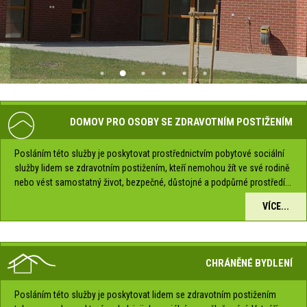
DOMOV PRO OSOBY SE ZDRAVOTNÍM POSTIŽENÍM
Posláním této služby je poskytovat prostřednictvím pobytové sociální
služby lidem se zdravotním postižením, kteří nemohou žít ve své rodině
nebo vést samostatný život, bezpečné, důstojné a podpůrné prostředí...
VÍCE...
CHRÁNĚNÉ BYDLENÍ
Posláním této služby je poskytovat lidem se zdravotním postižením