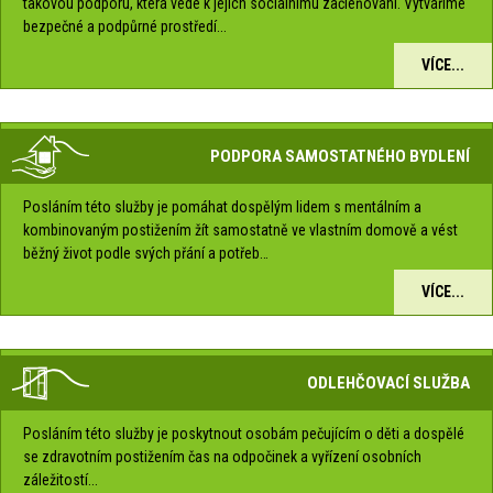
takovou podporu, která vede k jejich sociálnímu začleňování. Vytváříme
bezpečné a podpůrné prostředí...
VÍCE...
PODPORA SAMOSTATNÉHO BYDLENÍ
Posláním této služby je pomáhat dospělým lidem s mentálním a
kombinovaným postižením žít samostatně ve vlastním domově a vést
běžný život podle svých přání a potřeb…
VÍCE...
ODLEHČOVACÍ SLUŽBA
Posláním této služby je poskytnout osobám pečujícím o děti a dospělé
se zdravotním postižením čas na odpočinek a vyřízení osobních
záležitostí...