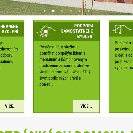
PODPORA
CHRÁNĚNÉ
SAMOSTATNÉHO
BYDLENÍ
BYDLENÍ
je
Posláním t
Posláním této služby je
zdravotním
poskytnou
pomáhat dospělým lidem s
podporu,
o děti a d
mentálním a kombinovaným
ociálnímu
postižením
postižením žít samostatně ve
me
vyřízení os
vlastním domově a vést běžný
é
život podle svých přání a
potřeb…
VÍCE...
VÍCE...