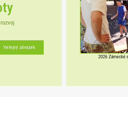
oty
Previous
 rozvoj
Veřejný závazek
2026 Zámecké sl