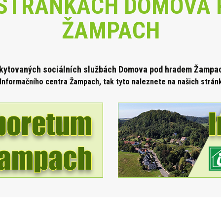
STRÁNKÁCH DOMOVA 
ŽAMPACH
skytova
ných sociálních službách Domova pod hradem Žampach
Informačního centra Žampach, tak tyto naleznete na našich strá