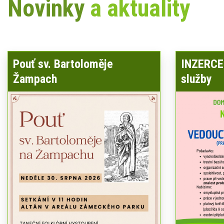
Novinky
a aktuality
Pouť sv. Bartoloměje
INZERCE 
Žampach
služby