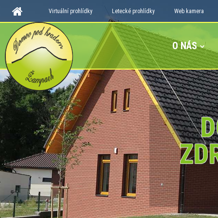
Virtuální prohlídky
Letecké prohlídky
Web kamera
O NÁS
D
ZD