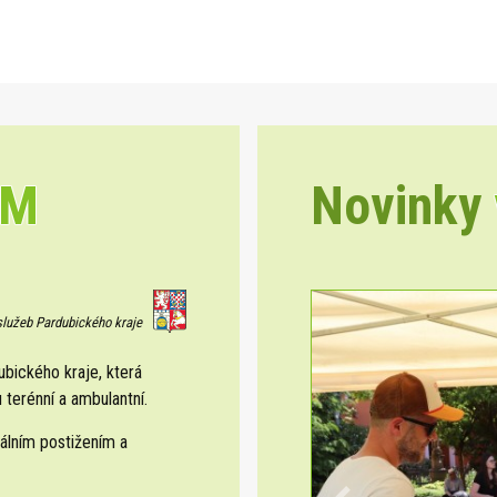
EM
Novinky
 služeb Pardubického kraje
ického kraje, která
 terénní a ambulantní.
álním postižením a