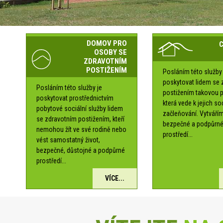
DOMOV PRO
OSOBY SE
ZDRAVOTNÍM
POSTIŽENÍM
Posláním této služby 
poskytovat lidem se 
Posláním této služby je
postižením takovou 
poskytovat prostřednictvím
která vede k jejich s
pobytové sociální služby lidem
začleňování. Vytváří
se zdravotním postižením, kteří
bezpečné a podpůrn
nemohou žít ve své rodině nebo
prostředí...
vést samostatný život,
bezpečné, důstojné a podpůrné
prostředí...
VÍCE...