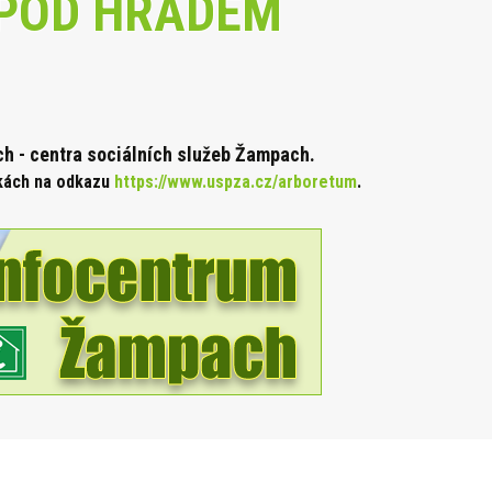
POD HRADEM
 - centra sociálních služeb Žampach.
nkách na odkazu
https://www.uspza.cz/arboretum
.