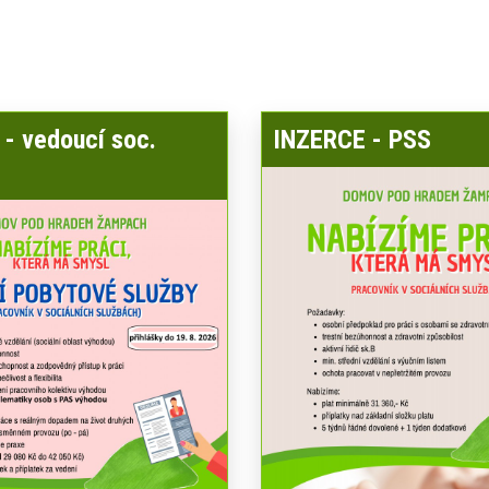
- vedoucí soc.
INZERCE - PSS