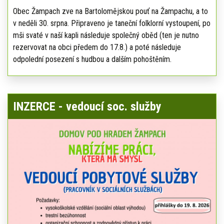
Obec Žampach zve na Bartolomějskou pouť na Žampachu, a to
v neděli 30. srpna. Připraveno je taneční folklorní vystoupení, po
mši svaté v naší kapli následuje společný oběd (ten je nutno
rezervovat na obci předem do 17.8.) a poté následuje
odpolední posezení s hudbou a dalším pohoštěním.
INZERCE - vedoucí soc. služby