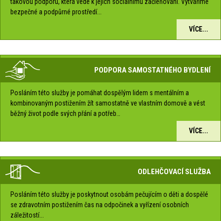
takovou podporu, která vede k jejich sociálnímu začleňování. Vytváříme
bezpečné a podpůrné prostředí...
VÍCE...
PODPORA SAMOSTATNÉHO BYDLENÍ
Posláním této služby je pomáhat dospělým lidem s mentálním a
kombinovaným postižením žít samostatně ve vlastním domově a vést
běžný život podle svých přání a potřeb…
VÍCE...
ODLEHČOVACÍ SLUŽBA
Posláním této služby je poskytnout osobám pečujícím o děti a dospělé
se zdravotním postižením čas na odpočinek a vyřízení osobních
záležitostí...