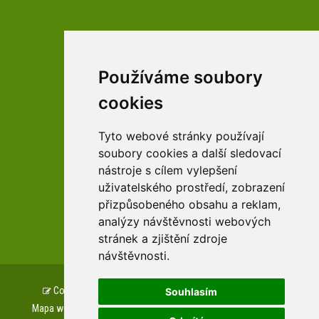
Používáme soubory
facebookové profily domova a arboreta
cookies
Tyto webové stránky používají
Youtube profily domova a arboreta
soubory cookies a další sledovací
nástroje s cílem vylepšení
uživatelského prostředí, zobrazení
přizpůsobeného obsahu a reklam,
zařízení Pardubického kraje
analýzy návštěvnosti webových
stránek a zjištění zdroje
návštěvnosti.
Copyright © www.csszampach.cz, created by
TH SOFT
.
Souhlasím
Mapa webu
Prohlášení o přístupnosti
GDPR
Cookies