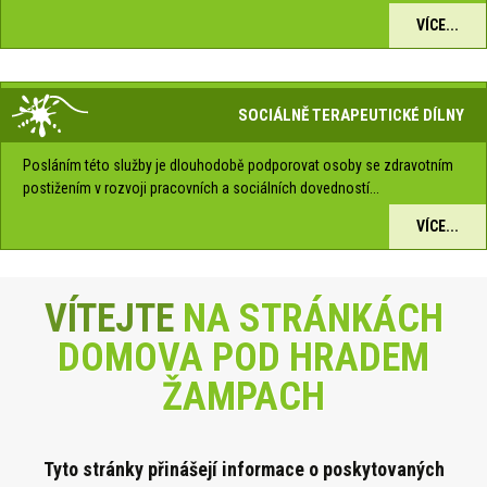
VÍCE...
SOCIÁLNĚ TERAPEUTICKÉ DÍLNY
Posláním této služby je dlouhodobě podporovat osoby se zdravotním
postižením v rozvoji pracovních a sociálních dovedností...
VÍCE...
VÍTEJTE
NA STRÁNKÁCH
DOMOVA POD HRADEM
ŽAMPACH
Tyto stránky přinášejí informace o poskytova
ných