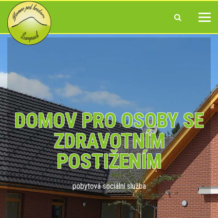
DOMOV PRO OSOBY SE
ZDRAVOTNÍM
POSTIŽENÍM
pobytová sociální služba