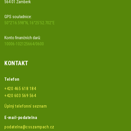
564 01 Žamberk
GPS souřadnice:
50°2'16.598"N, 16°25'52.702"E
Konto finančních darů:
10006-102125664/0600
KONTAKT
Telefon
+420 465 618 184
+420 603 569 564
Úplný telefonní seznam
E-mail-podatelna
podatelna@csszampach.cz