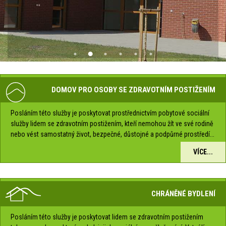
DOMOV PRO OSOBY SE ZDRAVOTNÍM POSTIŽENÍM
Posláním této služby je poskytovat prostřednictvím pobytové sociální
služby lidem se zdravotním postižením, kteří nemohou žít ve své rodině
nebo vést samostatný život, bezpečné, důstojné a podpůrné prostředí...
VÍCE...
CHRÁNĚNÉ BYDLENÍ
Posláním této služby je poskytovat lidem se zdravotním postižením