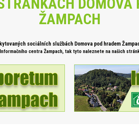
STRÁNKÁCH DOMOVA 
ŽAMPACH
skytova
ných sociálních službách Domova pod hradem Žampach
Informačního centra Žampach, tak tyto naleznete na našich strá