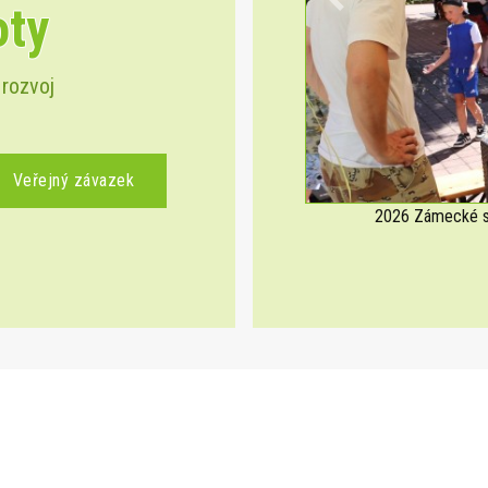
oty
Previous
 rozvoj
Veřejný závazek
2026 Zámecké sl