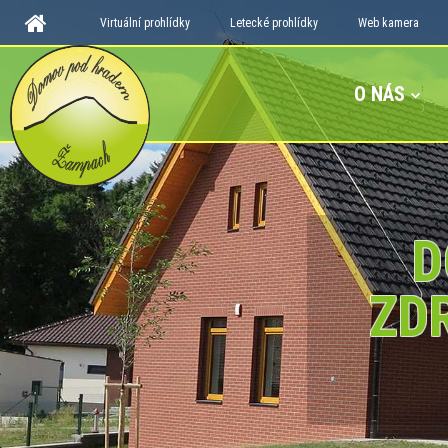
Virtuální prohlídky
Letecké prohlídky
Web kamera
O NÁS
D
ZD