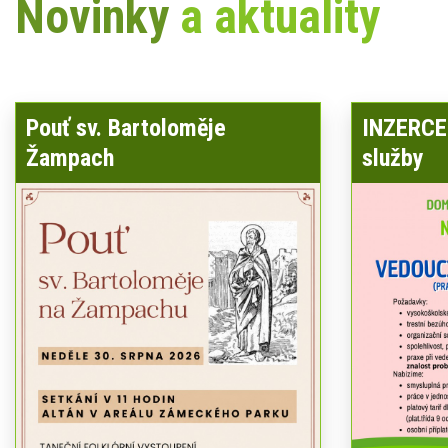
Novinky
a aktuality
Pouť sv. Bartoloměje
INZERCE 
Žampach
služby