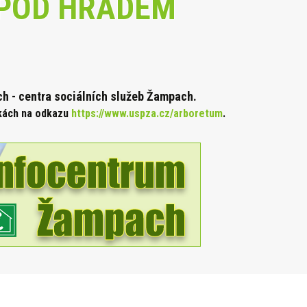
POD HRADEM
 - centra sociálních služeb Žampach.
nkách na odkazu
https://www.uspza.cz/arboretum
.