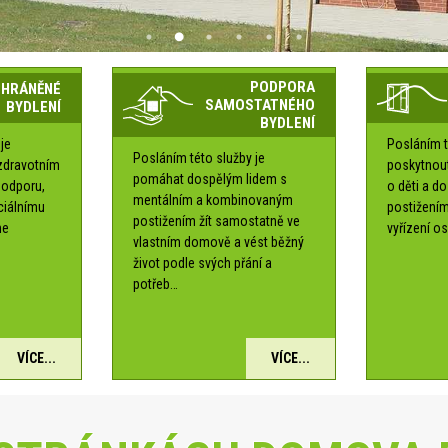
PODPORA
CHRÁNĚNÉ
SAMOSTATNÉHO
BYDLENÍ
BYDLENÍ
je
Posláním t
Posláním této služby je
zdravotním
poskytnou
pomáhat dospělým lidem s
podporu,
o děti a d
mentálním a kombinovaným
ociálnímu
postižením
postižením žít samostatně ve
me
vyřízení os
vlastním domově a vést běžný
é
život podle svých přání a
potřeb…
VÍCE...
VÍCE...