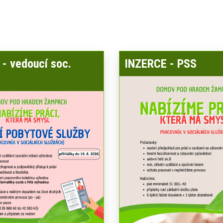
- vedoucí soc.
INZERCE - PSS