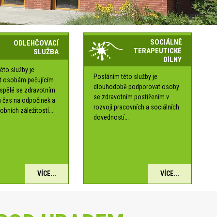
SOCIÁLNĚ
ODLEHČOVACÍ
TERAPEUTICKÉ
SLUŽBA
DÍLNY
éto služby je
Posláním této služby je
t osobám pečujícím
dlouhodobě podporovat osoby
ospělé se zdravotním
se zdravotním postižením v
 čas na odpočinek a
rozvoji pracovních a sociálních
obních záležitostí...
dovedností...
VÍCE...
VÍCE...