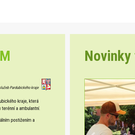
EM
Novinky
 služeb Pardubického kraje
ického kraje, která
 terénní a ambulantní.
álním postižením a