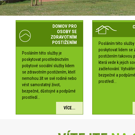
DOMOV PRO
OSOBY SE
ZDRAVOTNÍM
POSTIŽENÍM
Posláním této služby 
poskytovat lidem se 
Posláním této služby je
postižením takovou 
poskytovat prostřednictvím
která vede k jejich s
pobytové sociální služby lidem
začleňování. Vytváří
se zdravotním postižením, kteří
bezpečné a podpůrn
nemohou žít ve své rodině nebo
prostředí...
vést samostatný život,
bezpečné, důstojné a podpůrné
prostředí...
VÍCE...