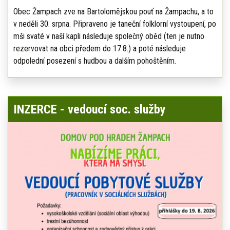
Obec Žampach zve na Bartolomějskou pouť na Žampachu, a to
v neděli 30. srpna. Připraveno je taneční folklorní vystoupení, po
mši svaté v naší kapli následuje společný oběd (ten je nutno
rezervovat na obci předem do 17.8.) a poté následuje
odpolední posezení s hudbou a dalším pohoštěním.
INZERCE - vedoucí soc. služby