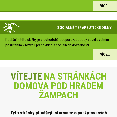
VÍCE...
SOCIÁLNĚ TERAPEUTICKÉ DÍLNY
Posláním této služby je dlouhodobě podporovat osoby se zdravotním
postižením v rozvoji pracovních a sociálních dovedností...
VÍCE...
VÍTEJTE
NA STRÁNKÁCH
DOMOVA POD HRADEM
ŽAMPACH
Tyto stránky přinášejí informace o poskytova
ných