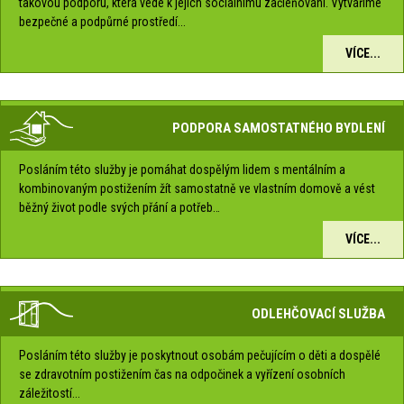
takovou podporu, která vede k jejich sociálnímu začleňování. Vytváříme
bezpečné a podpůrné prostředí...
VÍCE...
PODPORA SAMOSTATNÉHO BYDLENÍ
Posláním této služby je pomáhat dospělým lidem s mentálním a
kombinovaným postižením žít samostatně ve vlastním domově a vést
běžný život podle svých přání a potřeb…
VÍCE...
ODLEHČOVACÍ SLUŽBA
Posláním této služby je poskytnout osobám pečujícím o děti a dospělé
se zdravotním postižením čas na odpočinek a vyřízení osobních
záležitostí...