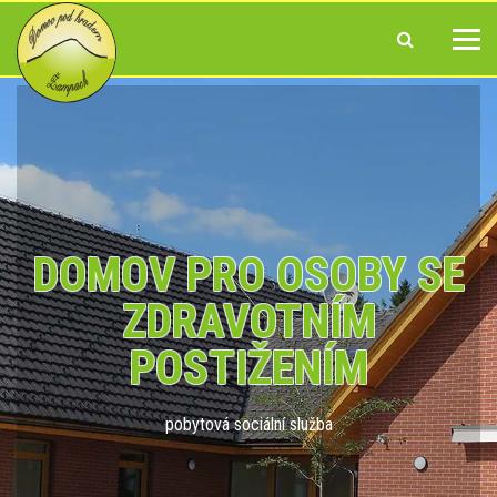
DOMOV PRO OSOBY SE
ZDRAVOTNÍM
POSTIŽENÍM
pobytová sociální služba