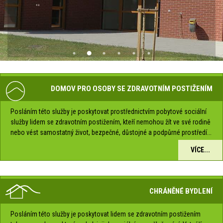
DOMOV PRO OSOBY SE ZDRAVOTNÍM POSTIŽENÍM
Posláním této služby je poskytovat prostřednictvím pobytové sociální
služby lidem se zdravotním postižením, kteří nemohou žít ve své rodině
nebo vést samostatný život, bezpečné, důstojné a podpůrné prostředí...
VÍCE...
CHRÁNĚNÉ BYDLENÍ
Posláním této služby je poskytovat lidem se zdravotním postižením