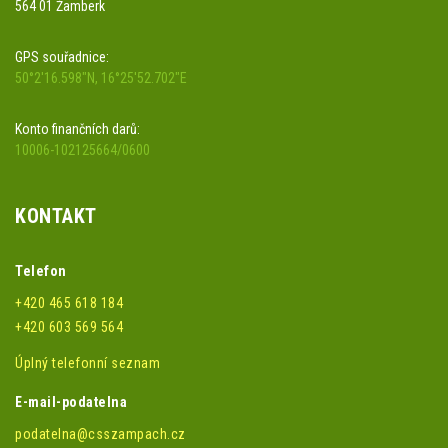
564 01 Žamberk
GPS souřadnice:
50°2'16.598"N, 16°25'52.702"E
Konto finančních darů:
10006-102125664/0600
KONTAKT
Telefon
+420 465 618 184
+420 603 569 564
Úplný telefonní seznam
E-mail-podatelna
podatelna@csszampach.cz