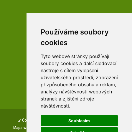
Používáme soubory
facebookové profily domova a arboreta
cookies
Tyto webové stránky používají
Youtube profily domova a arboreta
soubory cookies a další sledovací
nástroje s cílem vylepšení
uživatelského prostředí, zobrazení
přizpůsobeného obsahu a reklam,
zařízení Pardubického kraje
analýzy návštěvnosti webových
stránek a zjištění zdroje
návštěvnosti.
Copyright © www.csszampach.cz, created by
TH SOFT
.
Souhlasím
Mapa webu
Prohlášení o přístupnosti
GDPR
Cookies