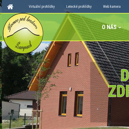
Virtuální prohlídky
Letecké prohlídky
Web kamera
O NÁS
D
ZD