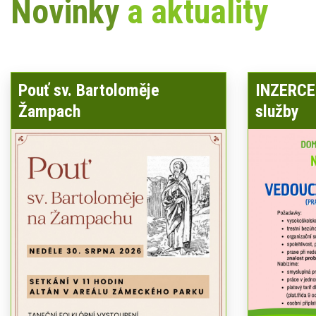
Novinky
a aktuality
Pouť sv. Bartoloměje
INZERCE 
Žampach
služby