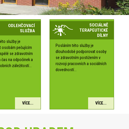
SOCIÁLNĚ
ODLEHČOVACÍ
TERAPEUTICKÉ
SLUŽBA
DÍLNY
éto služby je
Posláním této služby je
t osobám pečujícím
dlouhodobě podporovat osoby
ospělé se zdravotním
se zdravotním postižením v
 čas na odpočinek a
rozvoji pracovních a sociálních
obních záležitostí...
dovedností...
VÍCE...
VÍCE...