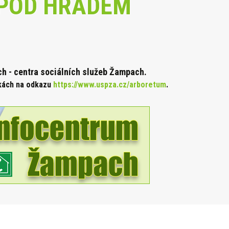
POD HRADEM
 - centra sociálních služeb Žampach.
nkách na odkazu
https://www.uspza.cz/arboretum
.