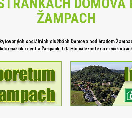
STRÁNKÁCH DOMOVA 
ŽAMPACH
skytova
ných sociálních službách Domova pod hradem Žampach
Informačního centra Žampach, tak tyto naleznete na našich strá