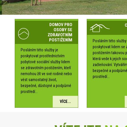
DOMOV PRO
OSOBY SE
ZDRAVOTNÍM
POSTIŽENÍM
Posláním této služby 
poskytovat lidem se 
Posláním této služby je
postižením takovou 
poskytovat prostřednictvím
která vede k jejich s
pobytové sociální služby lidem
začleňování. Vytváří
se zdravotním postižením, kteří
bezpečné a podpůrn
nemohou žít ve své rodině nebo
prostředí...
vést samostatný život,
bezpečné, důstojné a podpůrné
prostředí...
VÍCE...