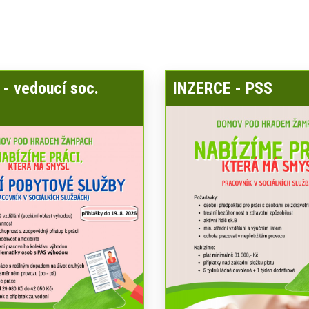
- vedoucí soc.
INZERCE - PSS