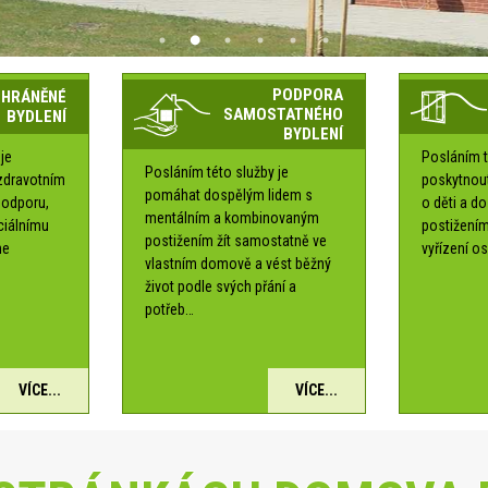
PODPORA
CHRÁNĚNÉ
SAMOSTATNÉHO
BYDLENÍ
BYDLENÍ
je
Posláním t
Posláním této služby je
zdravotním
poskytnou
pomáhat dospělým lidem s
podporu,
o děti a d
mentálním a kombinovaným
ociálnímu
postižením
postižením žít samostatně ve
me
vyřízení os
vlastním domově a vést běžný
é
život podle svých přání a
potřeb…
VÍCE...
VÍCE...