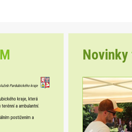
EM
Novinky
 služeb Pardubického kraje
ického kraje, která
 terénní a ambulantní.
álním postižením a