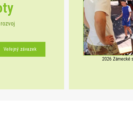
oty
Previous
 rozvoj
Veřejný závazek
2026 Zámecké sl