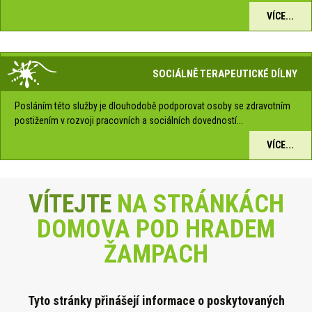
VÍCE...
SOCIÁLNĚ TERAPEUTICKÉ DÍLNY
Posláním této služby je dlouhodobě podporovat osoby se zdravotním
postižením v rozvoji pracovních a sociálních dovedností...
VÍCE...
VÍTEJTE
NA STRÁNKÁCH
DOMOVA POD HRADEM
ŽAMPACH
Tyto stránky přinášejí informace o poskytova
ných