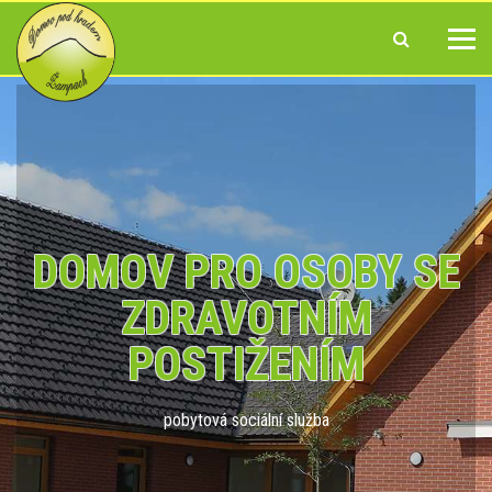
DOMOV PRO OSOBY SE
ZDRAVOTNÍM
POSTIŽENÍM
pobytová sociální služba