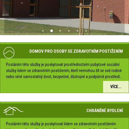
DOMOV PRO OSOBY SE ZDRAVOTNÍM POSTIŽENÍM
Posláním této služby je poskytovat prostřednictvím pobytové sociální
služby lidem se zdravotním postižením, kteří nemohou žít ve své rodině
nebo vést samostatný život, bezpečné, důstojné a podpůrné prostředí...
VÍCE...
CHRÁNĚNÉ BYDLENÍ
Posláním této služby je poskytovat lidem se zdravotním postižením