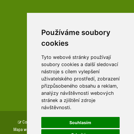
Používáme soubory
facebookové profily domova a arboreta
cookies
Tyto webové stránky používají
Youtube profily domova a arboreta
soubory cookies a další sledovací
nástroje s cílem vylepšení
uživatelského prostředí, zobrazení
přizpůsobeného obsahu a reklam,
zařízení Pardubického kraje
analýzy návštěvnosti webových
stránek a zjištění zdroje
návštěvnosti.
Copyright © www.csszampach.cz, created by
TH SOFT
.
Souhlasím
Mapa webu
Prohlášení o přístupnosti
GDPR
Cookies