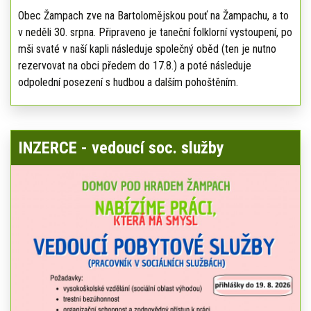
Obec Žampach zve na Bartolomějskou pouť na Žampachu, a to
v neděli 30. srpna. Připraveno je taneční folklorní vystoupení, po
mši svaté v naší kapli následuje společný oběd (ten je nutno
rezervovat na obci předem do 17.8.) a poté následuje
odpolední posezení s hudbou a dalším pohoštěním.
INZERCE - vedoucí soc. služby