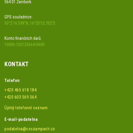
564 01 Žamberk
GPS souřadnice:
50°2'16.598"N, 16°25'52.702"E
Konto finančních darů:
10006-102125664/0600
KONTAKT
Telefon
+420 465 618 184
+420 603 569 564
Úplný telefonní seznam
E-mail-podatelna
podatelna@csszampach.cz