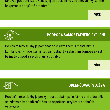
takovou podporu, která vede k jejich sociálnímu začleňování. Vytváříme
bezpečné a podpůrné prostředí...
VÍCE...
PODPORA SAMOSTATNÉHO BYDLENÍ
Posláním této služby je pomáhat dospělým lidem s mentálním a
kombinovaným postižením žít samostatně ve vlastním domově a vést
běžný život podle svých přání a potřeb…
VÍCE...
ODLEHČOVACÍ SLUŽBA
Posláním této služby je poskytnout osobám pečujícím o děti a dospělé
se zdravotním postižením čas na odpočinek a vyřízení osobních
záležitostí...