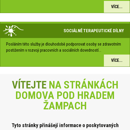
VÍCE...
SOCIÁLNĚ TERAPEUTICKÉ DÍLNY
Posláním této služby je dlouhodobě podporovat osoby se zdravotním
postižením v rozvoji pracovních a sociálních dovedností...
VÍCE...
VÍTEJTE
NA STRÁNKÁCH
DOMOVA POD HRADEM
ŽAMPACH
Tyto stránky přinášejí informace o poskytova
ných