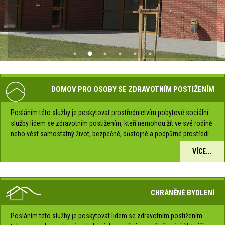
DOMOV PRO OSOBY SE ZDRAVOTNÍM POSTIŽENÍM
Posláním této služby je poskytovat prostřednictvím pobytové sociální
služby lidem se zdravotním postižením, kteří nemohou žít ve své rodině
nebo vést samostatný život, bezpečné, důstojné a podpůrné prostředí...
VÍCE...
CHRÁNĚNÉ BYDLENÍ
Posláním této služby je poskytovat lidem se zdravotním postižením