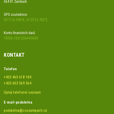
564 01 Žamberk
GPS souřadnice:
50°2'16.598"N, 16°25'52.702"E
Konto finančních darů:
10006-102125664/0600
KONTAKT
Telefon
+420 465 618 184
+420 603 569 564
Úplný telefonní seznam
E-mail-podatelna
podatelna@csszampach.cz