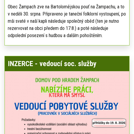
Obec Žampach zve na Bartolomějskou pouť na Žampachu, a to
v neděli 30. srpna. Připraveno je taneční folklorní vystoupení, po
mši svaté v naší kapli následuje společný oběd (ten je nutno
rezervovat na obci předem do 17.8.) a poté následuje
odpolední posezení s hudbou a dalším pohoštěním.
INZERCE - vedoucí soc. služby