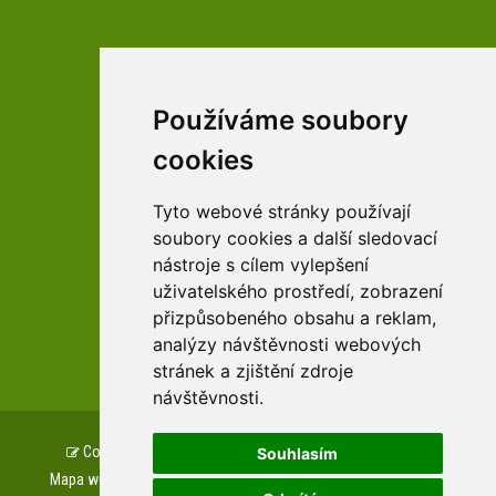
Používáme soubory
facebookové profily domova a arboreta
cookies
Tyto webové stránky používají
Youtube profily domova a arboreta
soubory cookies a další sledovací
nástroje s cílem vylepšení
uživatelského prostředí, zobrazení
přizpůsobeného obsahu a reklam,
zařízení Pardubického kraje
analýzy návštěvnosti webových
stránek a zjištění zdroje
návštěvnosti.
Copyright © www.csszampach.cz, created by
TH SOFT
.
Souhlasím
Mapa webu
Prohlášení o přístupnosti
GDPR
Cookies