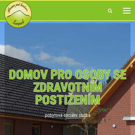
DOMOV PRO OSOBY SE
ZDRAVOTNÍM
POSTIŽENÍM
pobytová sociální služba