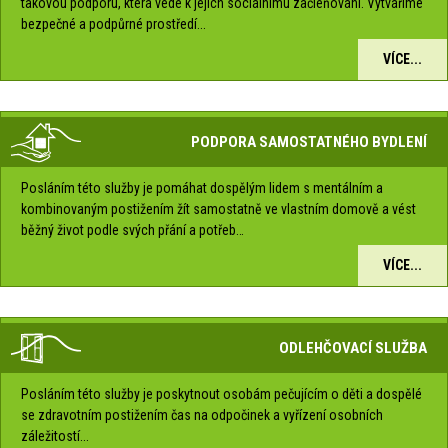
takovou podporu, která vede k jejich sociálnímu začleňování. Vytváříme
bezpečné a podpůrné prostředí...
VÍCE...
PODPORA SAMOSTATNÉHO BYDLENÍ
Posláním této služby je pomáhat dospělým lidem s mentálním a
kombinovaným postižením žít samostatně ve vlastním domově a vést
běžný život podle svých přání a potřeb…
VÍCE...
ODLEHČOVACÍ SLUŽBA
Posláním této služby je poskytnout osobám pečujícím o děti a dospělé
se zdravotním postižením čas na odpočinek a vyřízení osobních
záležitostí...