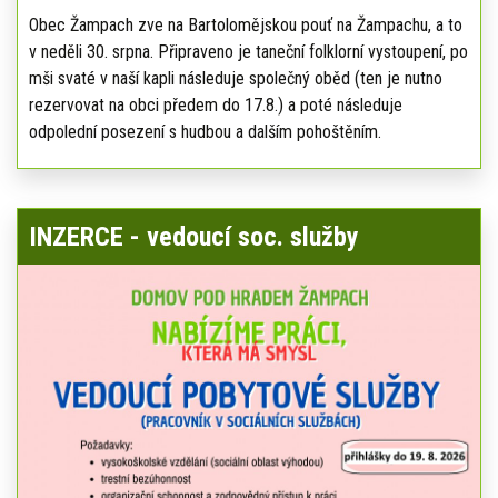
Obec Žampach zve na Bartolomějskou pouť na Žampachu, a to
v neděli 30. srpna. Připraveno je taneční folklorní vystoupení, po
mši svaté v naší kapli následuje společný oběd (ten je nutno
rezervovat na obci předem do 17.8.) a poté následuje
odpolední posezení s hudbou a dalším pohoštěním.
INZERCE - vedoucí soc. služby