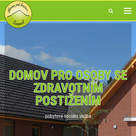
DOMOV PRO OSOBY SE
ZDRAVOTNÍM
POSTIŽENÍM
pobytová sociální služba