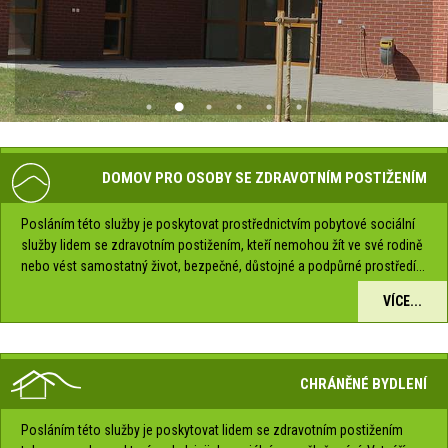
DOMOV PRO OSOBY SE ZDRAVOTNÍM POSTIŽENÍM
Posláním této služby je poskytovat prostřednictvím pobytové sociální
služby lidem se zdravotním postižením, kteří nemohou žít ve své rodině
nebo vést samostatný život, bezpečné, důstojné a podpůrné prostředí...
VÍCE...
CHRÁNĚNÉ BYDLENÍ
Posláním této služby je poskytovat lidem se zdravotním postižením