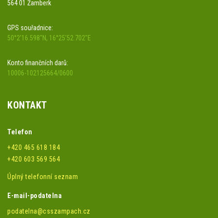
564 01 Žamberk
GPS souřadnice:
50°2'16.598"N, 16°25'52.702"E
Konto finančních darů:
10006-102125664/0600
KONTAKT
Telefon
+420 465 618 184
+420 603 569 564
Úplný telefonní seznam
E-mail-podatelna
podatelna@csszampach.cz