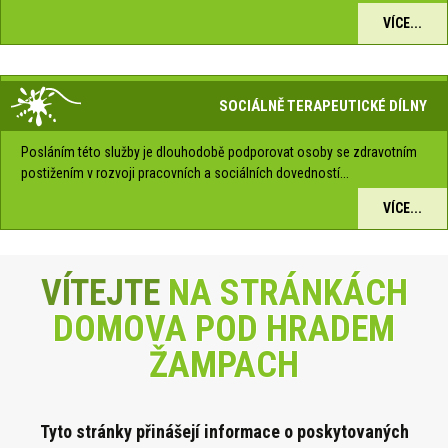
VÍCE...
SOCIÁLNĚ TERAPEUTICKÉ DÍLNY
Posláním této služby je dlouhodobě podporovat osoby se zdravotním
postižením v rozvoji pracovních a sociálních dovedností...
VÍCE...
VÍTEJTE
NA STRÁNKÁCH
DOMOVA POD HRADEM
ŽAMPACH
Tyto stránky přinášejí informace o poskytova
ných