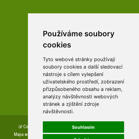
Používáme soubory
facebookové profily domova a arboreta
cookies
Tyto webové stránky používají
Youtube profily domova a arboreta
soubory cookies a další sledovací
nástroje s cílem vylepšení
uživatelského prostředí, zobrazení
přizpůsobeného obsahu a reklam,
zařízení Pardubického kraje
analýzy návštěvnosti webových
stránek a zjištění zdroje
návštěvnosti.
Copyright © www.csszampach.cz, created by
TH SOFT
.
Souhlasím
Mapa webu
Prohlášení o přístupnosti
GDPR
Cookies