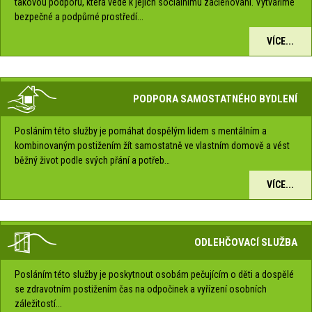
takovou podporu, která vede k jejich sociálnímu začleňování. Vytváříme
bezpečné a podpůrné prostředí...
VÍCE...
PODPORA SAMOSTATNÉHO BYDLENÍ
Posláním této služby je pomáhat dospělým lidem s mentálním a
kombinovaným postižením žít samostatně ve vlastním domově a vést
běžný život podle svých přání a potřeb…
VÍCE...
ODLEHČOVACÍ SLUŽBA
Posláním této služby je poskytnout osobám pečujícím o děti a dospělé
se zdravotním postižením čas na odpočinek a vyřízení osobních
záležitostí...