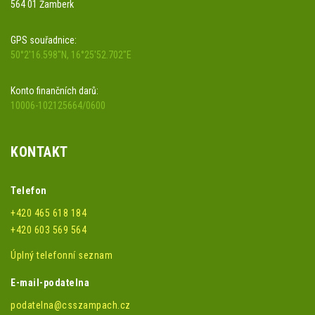
564 01 Žamberk
GPS souřadnice:
50°2'16.598"N, 16°25'52.702"E
Konto finančních darů:
10006-102125664/0600
KONTAKT
Telefon
+420 465 618 184
+420 603 569 564
Úplný telefonní seznam
E-mail-podatelna
podatelna@csszampach.cz