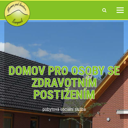
DOMOV PRO OSOBY SE
ZDRAVOTNÍM
POSTIŽENÍM
pobytová sociální služba