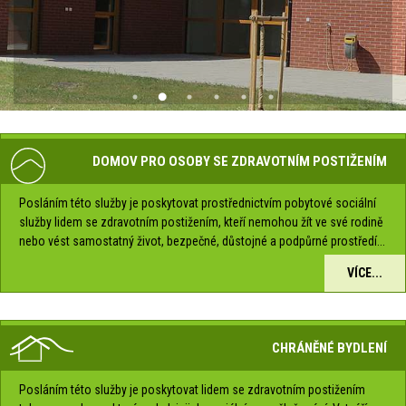
DOMOV PRO OSOBY SE ZDRAVOTNÍM POSTIŽENÍM
Posláním této služby je poskytovat prostřednictvím pobytové sociální
služby lidem se zdravotním postižením, kteří nemohou žít ve své rodině
nebo vést samostatný život, bezpečné, důstojné a podpůrné prostředí...
VÍCE...
CHRÁNĚNÉ BYDLENÍ
Posláním této služby je poskytovat lidem se zdravotním postižením