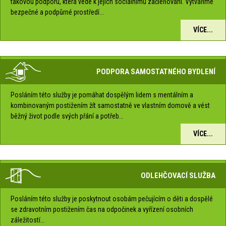
takovou podporu, která vede k jejich sociálnímu začleňování. Vytváříme
bezpečné a podpůrné prostředí...
VÍCE...
PODPORA SAMOSTATNÉHO BYDLENÍ
Posláním této služby je pomáhat dospělým lidem s mentálním a
kombinovaným postižením žít samostatně ve vlastním domově a vést
běžný život podle svých přání a potřeb…
VÍCE...
ODLEHČOVACÍ SLUŽBA
Posláním této služby je poskytnout osobám pečujícím o děti a dospělé
se zdravotním postižením čas na odpočinek a vyřízení osobních
záležitostí...