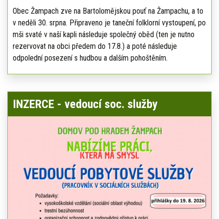
Obec Žampach zve na Bartolomějskou pouť na Žampachu, a to
v neděli 30. srpna. Připraveno je taneční folklorní vystoupení, po
mši svaté v naší kapli následuje společný oběd (ten je nutno
rezervovat na obci předem do 17.8.) a poté následuje
odpolední posezení s hudbou a dalším pohoštěním.
INZERCE - vedoucí soc. služby