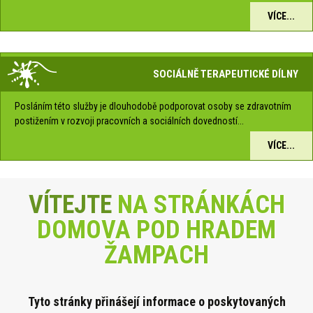
VÍCE...
SOCIÁLNĚ TERAPEUTICKÉ DÍLNY
Posláním této služby je dlouhodobě podporovat osoby se zdravotním
postižením v rozvoji pracovních a sociálních dovedností...
VÍCE...
VÍTEJTE
NA STRÁNKÁCH
DOMOVA POD HRADEM
ŽAMPACH
Tyto stránky přinášejí informace o poskytova
ných