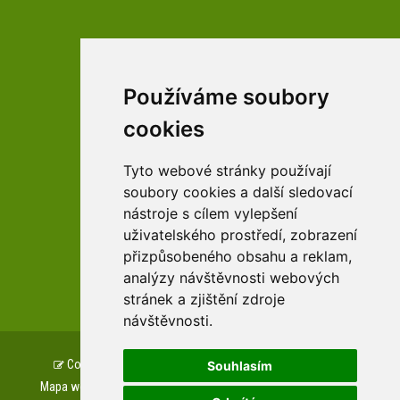
Používáme soubory
facebookové profily domova a arboreta
cookies
Tyto webové stránky používají
Youtube profily domova a arboreta
soubory cookies a další sledovací
nástroje s cílem vylepšení
uživatelského prostředí, zobrazení
přizpůsobeného obsahu a reklam,
zařízení Pardubického kraje
analýzy návštěvnosti webových
stránek a zjištění zdroje
návštěvnosti.
Copyright © www.csszampach.cz, created by
TH SOFT
.
Souhlasím
Mapa webu
Prohlášení o přístupnosti
GDPR
Cookies