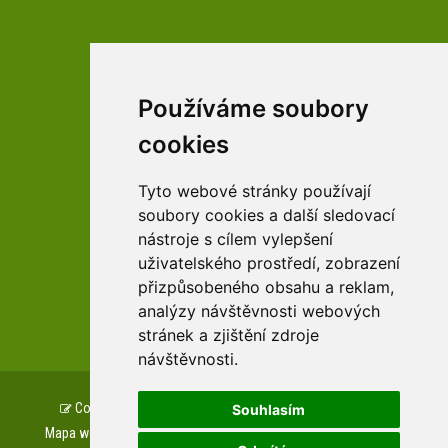
Používáme soubory
facebookové profily domova a arboreta
cookies
Tyto webové stránky používají
Youtube profily domova a arboreta
soubory cookies a další sledovací
nástroje s cílem vylepšení
uživatelského prostředí, zobrazení
přizpůsobeného obsahu a reklam,
zařízení Pardubického kraje
analýzy návštěvnosti webových
stránek a zjištění zdroje
návštěvnosti.
Copyright © www.csszampach.cz, created by
TH SOFT
.
Souhlasím
Mapa webu
Prohlášení o přístupnosti
GDPR
Cookies