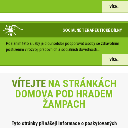
VÍCE...
SOCIÁLNĚ TERAPEUTICKÉ DÍLNY
Posláním této služby je dlouhodobě podporovat osoby se zdravotním
postižením v rozvoji pracovních a sociálních dovedností...
VÍCE...
VÍTEJTE
NA STRÁNKÁCH
DOMOVA POD HRADEM
ŽAMPACH
Tyto stránky přinášejí informace o poskytova
ných