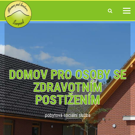
DOMOV PRO OSOBY SE
ZDRAVOTNÍM
POSTIŽENÍM
pobytová sociální služba