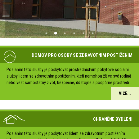
DOMOV PRO OSOBY SE ZDRAVOTNÍM POSTIŽENÍM
Posláním této služby je poskytovat prostřednictvím pobytové sociální
služby lidem se zdravotním postižením, kteří nemohou žít ve své rodině
nebo vést samostatný život, bezpečné, důstojné a podpůrné prostředí...
VÍCE...
CHRÁNĚNÉ BYDLENÍ
Posláním této služby je poskytovat lidem se zdravotním postižením