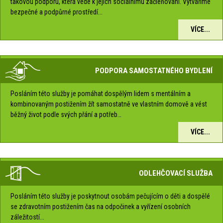
takovou podporu, která vede k jejich sociálnímu začleňování. Vytváříme
bezpečné a podpůrné prostředí...
VÍCE...
PODPORA SAMOSTATNÉHO BYDLENÍ
Posláním této služby je pomáhat dospělým lidem s mentálním a
kombinovaným postižením žít samostatně ve vlastním domově a vést
běžný život podle svých přání a potřeb…
VÍCE...
ODLEHČOVACÍ SLUŽBA
Posláním této služby je poskytnout osobám pečujícím o děti a dospělé
se zdravotním postižením čas na odpočinek a vyřízení osobních
záležitostí...