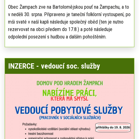
Obec Žampach zve na Bartolomějskou pouť na Žampachu, a to
v neděli 30. srpna. Připraveno je taneční folklorní vystoupení, po
mši svaté v naší kapli následuje společný oběd (ten je nutno
rezervovat na obci předem do 17.8.) a poté následuje
odpolední posezení s hudbou a dalším pohoštěním.
INZERCE - vedoucí soc. služby