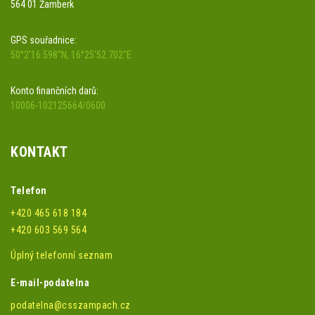
564 01 Žamberk
GPS souřadnice:
50°2'16.598"N, 16°25'52.702"E
Konto finančních darů:
10006-102125664/0600
KONTAKT
Telefon
+420 465 618 184
+420 603 569 564
Úplný telefonní seznam
E-mail-podatelna
podatelna@csszampach.cz