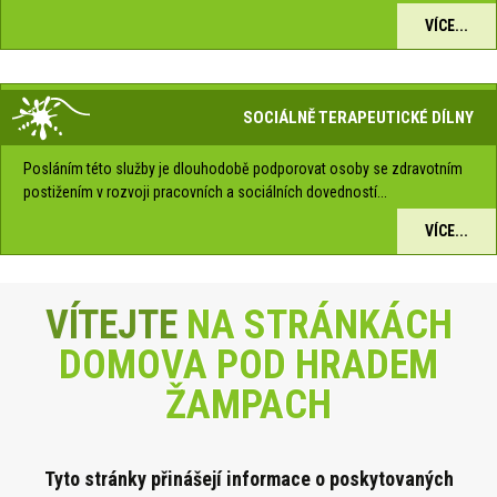
VÍCE...
SOCIÁLNĚ TERAPEUTICKÉ DÍLNY
Posláním této služby je dlouhodobě podporovat osoby se zdravotním
postižením v rozvoji pracovních a sociálních dovedností...
VÍCE...
VÍTEJTE
NA STRÁNKÁCH
DOMOVA POD HRADEM
ŽAMPACH
Tyto stránky přinášejí informace o poskytova
ných