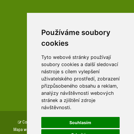
Používáme soubory
facebookové profily domova a arboreta
cookies
Tyto webové stránky používají
Youtube profily domova a arboreta
soubory cookies a další sledovací
nástroje s cílem vylepšení
uživatelského prostředí, zobrazení
přizpůsobeného obsahu a reklam,
zařízení Pardubického kraje
analýzy návštěvnosti webových
stránek a zjištění zdroje
návštěvnosti.
Copyright © www.csszampach.cz, created by
TH SOFT
.
Souhlasím
Mapa webu
Prohlášení o přístupnosti
GDPR
Cookies