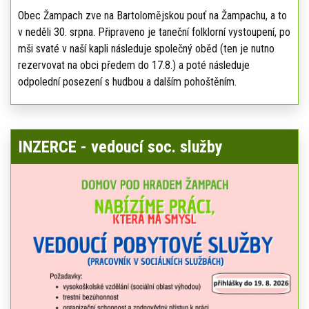
Obec Žampach zve na Bartolomějskou pouť na Žampachu, a to
v neděli 30. srpna. Připraveno je taneční folklorní vystoupení, po
mši svaté v naší kapli následuje společný oběd (ten je nutno
rezervovat na obci předem do 17.8.) a poté následuje
odpolední posezení s hudbou a dalším pohoštěním.
INZERCE - vedoucí soc. služby