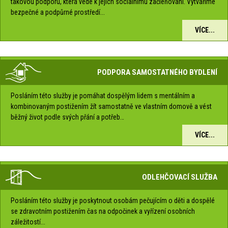
takovou podporu, která vede k jejich sociálnímu začleňování. Vytváříme
bezpečné a podpůrné prostředí...
VÍCE...
PODPORA SAMOSTATNÉHO BYDLENÍ
Posláním této služby je pomáhat dospělým lidem s mentálním a
kombinovaným postižením žít samostatně ve vlastním domově a vést
běžný život podle svých přání a potřeb…
VÍCE...
ODLEHČOVACÍ SLUŽBA
Posláním této služby je poskytnout osobám pečujícím o děti a dospělé
se zdravotním postižením čas na odpočinek a vyřízení osobních
záležitostí...