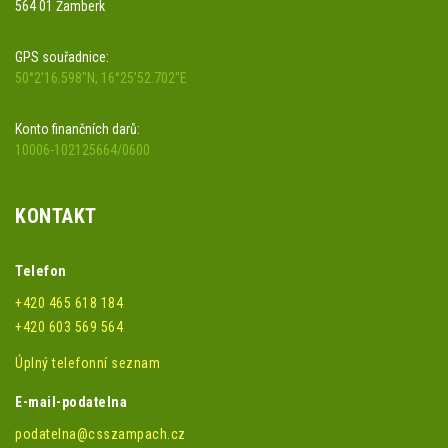
564 01 Žamberk
GPS souřadnice:
50°2'16.598"N, 16°25'52.702"E
Konto finančních darů:
10006-102125664/0600
KONTAKT
Telefon
+420 465 618 184
+420 603 569 564
Úplný telefonní seznam
E-mail-podatelna
podatelna@csszampach.cz