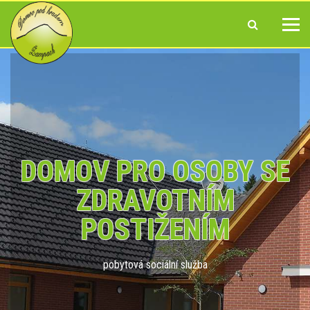
DOMOV PRO OSOBY SE
ZDRAVOTNÍM
POSTIŽENÍM
pobytová sociální služba