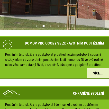
DOMOV PRO OSOBY SE ZDRAVOTNÍM POSTIŽENÍM
Posláním této služby je poskytovat prostřednictvím pobytové sociální
služby lidem se zdravotním postižením, kteří nemohou žít ve své rodině
nebo vést samostatný život, bezpečné, důstojné a podpůrné prostředí...
VÍCE...
CHRÁNĚNÉ BYDLENÍ
Posláním této služby je poskytovat lidem se zdravotním postižením