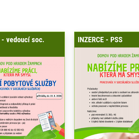
- vedoucí soc.
INZERCE - PSS