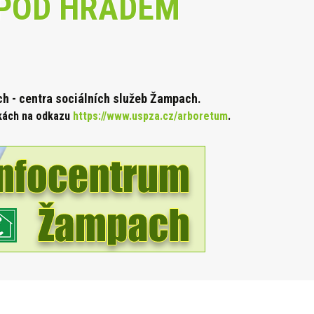
POD HRADEM
 - centra sociálních služeb Žampach.
nkách na odkazu
https://www.uspza.cz/arboretum
.