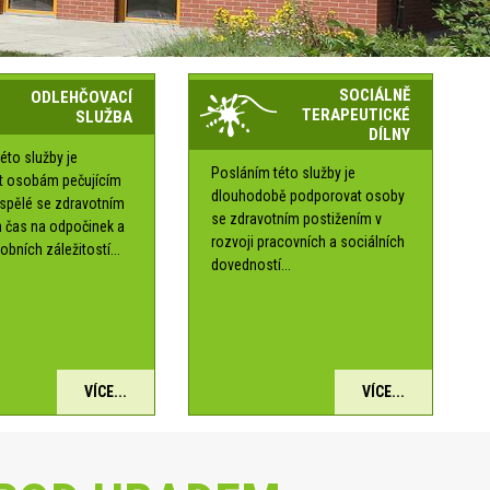
SOCIÁLNĚ
ODLEHČOVACÍ
TERAPEUTICKÉ
SLUŽBA
DÍLNY
éto služby je
Posláním této služby je
t osobám pečujícím
dlouhodobě podporovat osoby
ospělé se zdravotním
se zdravotním postižením v
 čas na odpočinek a
rozvoji pracovních a sociálních
obních záležitostí...
dovedností...
VÍCE...
VÍCE...