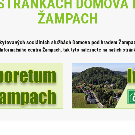
STRÁNKÁCH DOMOVA 
ŽAMPACH
skytova
ných sociálních službách Domova pod hradem Žampach
Informačního centra Žampach, tak tyto naleznete na našich strá