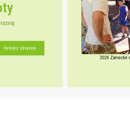
oty
Previous
 rozvoj
Veřejný závazek
2026 Zámecké sl