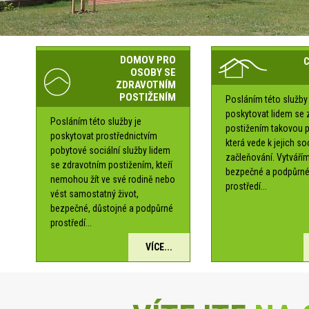
DOMOV PRO
OSOBY SE
ZDRAVOTNÍM
POSTIŽENÍM
Posláním této služby 
poskytovat lidem se 
Posláním této služby je
postižením takovou 
poskytovat prostřednictvím
která vede k jejich s
pobytové sociální služby lidem
začleňování. Vytváří
se zdravotním postižením, kteří
bezpečné a podpůrn
nemohou žít ve své rodině nebo
prostředí...
vést samostatný život,
bezpečné, důstojné a podpůrné
prostředí...
VÍCE...