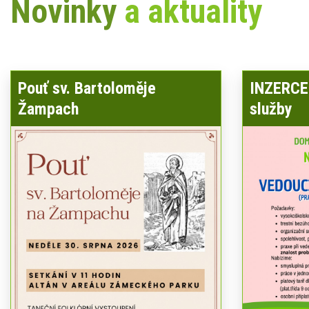
Novinky
a aktuality
Pouť sv. Bartoloměje
INZERCE 
Žampach
služby