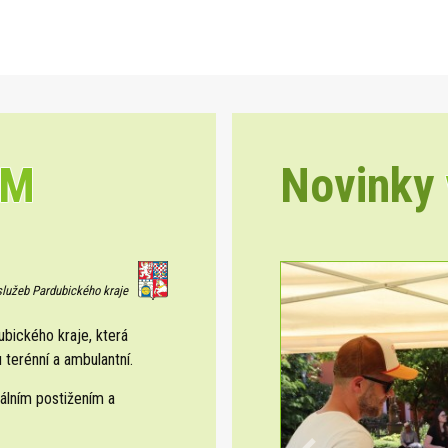
EM
Novinky
 služeb Pardubického kraje
ického kraje, která
 terénní a ambulantní.
álním postižením a