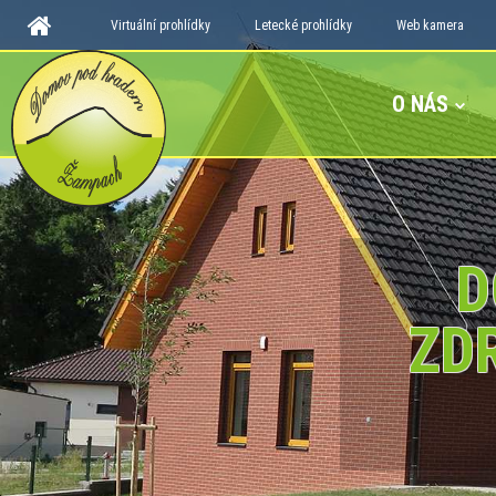
Virtuální prohlídky
Letecké prohlídky
Web kamera
O NÁS
D
ZD