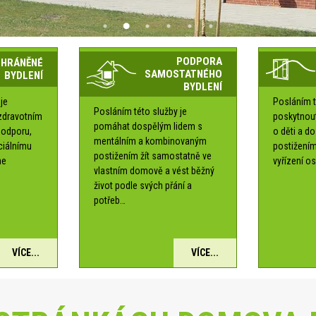
PODPORA
CHRÁNĚNÉ
SAMOSTATNÉHO
BYDLENÍ
BYDLENÍ
je
Posláním t
Posláním této služby je
zdravotním
poskytnou
pomáhat dospělým lidem s
podporu,
o děti a d
mentálním a kombinovaným
ociálnímu
postižením
postižením žít samostatně ve
me
vyřízení os
vlastním domově a vést běžný
é
život podle svých přání a
potřeb…
VÍCE...
VÍCE...