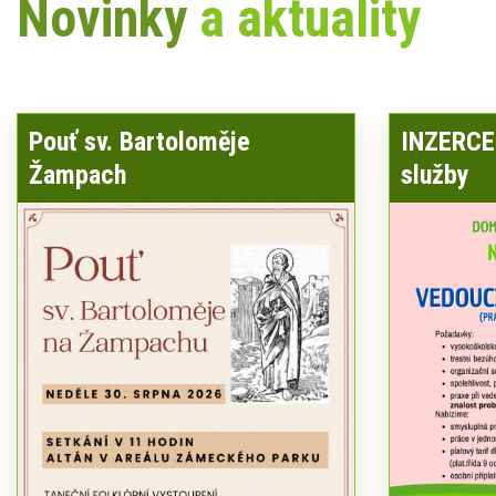
Novinky
a aktuality
Pouť sv. Bartoloměje
INZERCE 
Žampach
služby