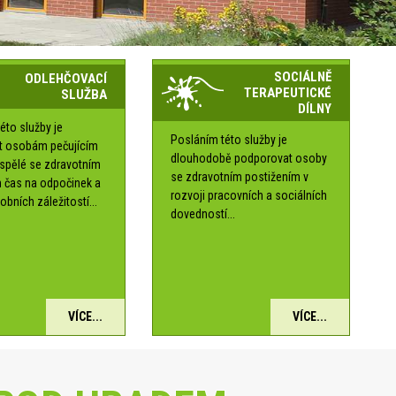
SOCIÁLNĚ
ODLEHČOVACÍ
TERAPEUTICKÉ
SLUŽBA
DÍLNY
éto služby je
Posláním této služby je
t osobám pečujícím
dlouhodobě podporovat osoby
ospělé se zdravotním
se zdravotním postižením v
 čas na odpočinek a
rozvoji pracovních a sociálních
obních záležitostí...
dovedností...
VÍCE...
VÍCE...