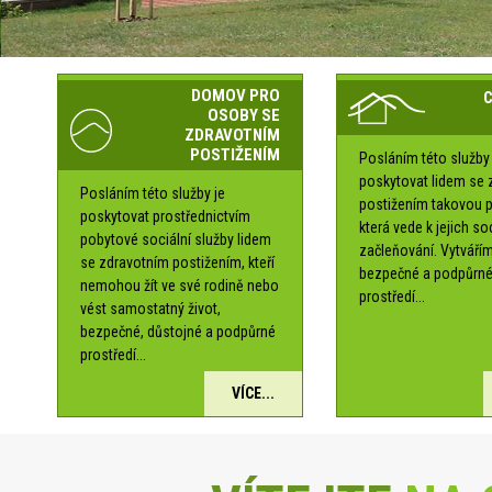
DOMOV PRO
OSOBY SE
ZDRAVOTNÍM
POSTIŽENÍM
Posláním této služby 
poskytovat lidem se 
Posláním této služby je
postižením takovou 
poskytovat prostřednictvím
která vede k jejich s
pobytové sociální služby lidem
začleňování. Vytváří
se zdravotním postižením, kteří
bezpečné a podpůrn
nemohou žít ve své rodině nebo
prostředí...
vést samostatný život,
bezpečné, důstojné a podpůrné
prostředí...
VÍCE...