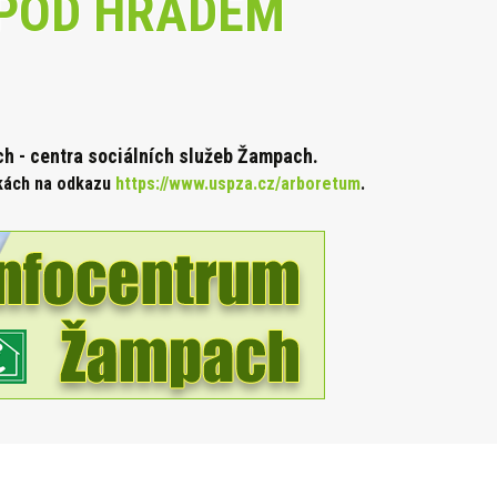
POD HRADEM
 - centra sociálních služeb Žampach.
nkách na odkazu
https://www.uspza.cz/arboretum
.