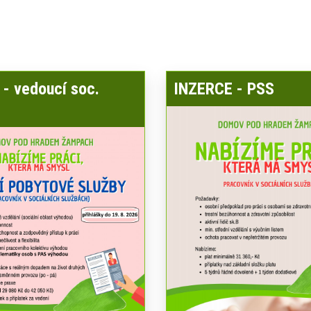
- vedoucí soc.
INZERCE - PSS