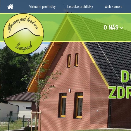
Virtuální prohlídky
Letecké prohlídky
Web kamera
O NÁS
D
ZD