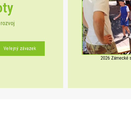
oty
Previous
 rozvoj
Veřejný závazek
2026 Zámecké sl