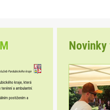
EM
Novinky
 služeb Pardubického kraje
ického kraje, která
 terénní a ambulantní.
álním postižením a