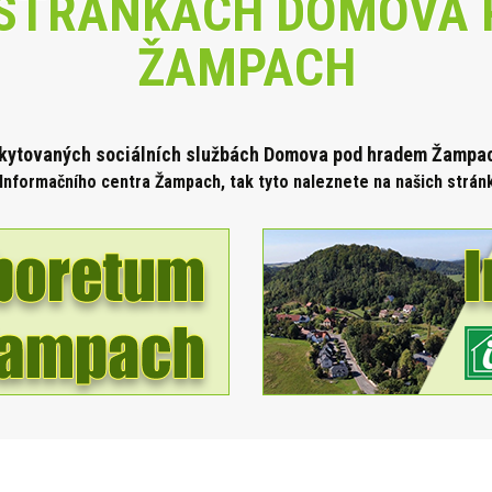
STRÁNKÁCH DOMOVA 
ŽAMPACH
skytova
ných sociálních službách Domova pod hradem Žampach
Informačního centra Žampach, tak tyto naleznete na našich strá