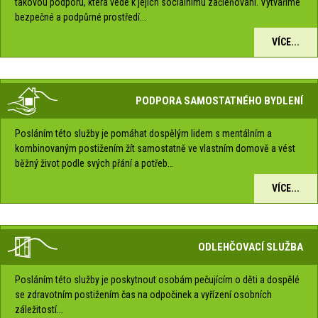
takovou podporu, která vede k jejich sociálnímu začleňování. Vytváříme
bezpečné a podpůrné prostředí...
VÍCE...
PODPORA SAMOSTATNÉHO BYDLENÍ
Posláním této služby je pomáhat dospělým lidem s mentálním a
kombinovaným postižením žít samostatně ve vlastním domově a vést
běžný život podle svých přání a potřeb…
VÍCE...
ODLEHČOVACÍ SLUŽBA
Posláním této služby je poskytnout osobám pečujícím o děti a dospělé
se zdravotním postižením čas na odpočinek a vyřízení osobních
záležitostí...