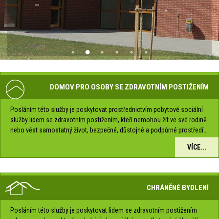
DOMOV PRO OSOBY SE ZDRAVOTNÍM POSTIŽENÍM
Posláním této služby je poskytovat prostřednictvím pobytové sociální
služby lidem se zdravotním postižením, kteří nemohou žít ve své rodině
nebo vést samostatný život, bezpečné, důstojné a podpůrné prostředí...
VÍCE...
CHRÁNĚNÉ BYDLENÍ
Posláním této služby je poskytovat lidem se zdravotním postižením