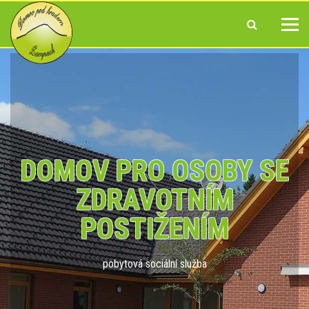
DOMOV PRO OSOBY SE
ZDRAVOTNÍM
POSTIŽENÍM
pobytová sociální služba