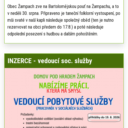
Obec Žampach zve na Bartolomějskou pouť na Žampachu, a to
v neděli 30. srpna. Připraveno je taneční folklorní vystoupení, po
mši svaté v naší kapli následuje společný oběd (ten je nutno
rezervovat na obci předem do 17.8.) a poté následuje
odpolední posezení s hudbou a dalším pohoštěním.
INZERCE - vedoucí soc. služby