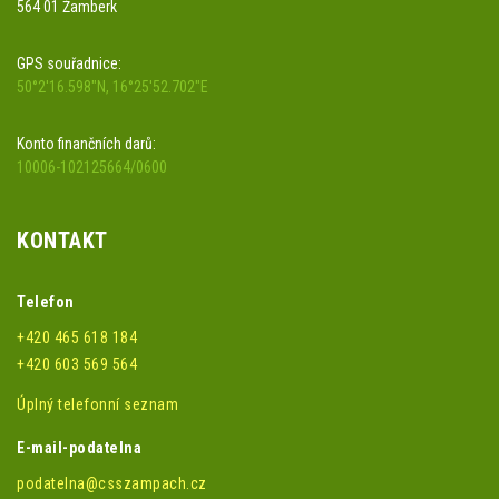
564 01 Žamberk
GPS souřadnice:
50°2'16.598"N, 16°25'52.702"E
Konto finančních darů:
10006-102125664/0600
KONTAKT
Telefon
+420 465 618 184
+420 603 569 564
Úplný telefonní seznam
E-mail-podatelna
podatelna@csszampach.cz