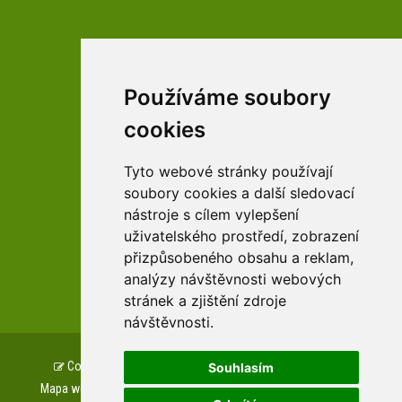
Používáme soubory
facebookové profily domova a arboreta
cookies
Tyto webové stránky používají
Youtube profily domova a arboreta
soubory cookies a další sledovací
nástroje s cílem vylepšení
uživatelského prostředí, zobrazení
přizpůsobeného obsahu a reklam,
zařízení Pardubického kraje
analýzy návštěvnosti webových
stránek a zjištění zdroje
návštěvnosti.
Copyright © www.csszampach.cz, created by
TH SOFT
.
Souhlasím
Mapa webu
Prohlášení o přístupnosti
GDPR
Cookies