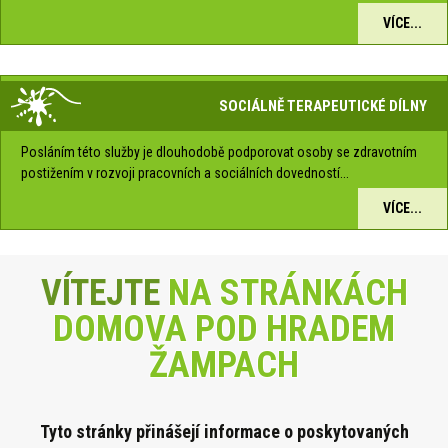
VÍCE...
SOCIÁLNĚ TERAPEUTICKÉ DÍLNY
Posláním této služby je dlouhodobě podporovat osoby se zdravotním
postižením v rozvoji pracovních a sociálních dovedností...
VÍCE...
VÍTEJTE
NA STRÁNKÁCH
DOMOVA POD HRADEM
ŽAMPACH
Tyto stránky přinášejí informace o poskytova
ných