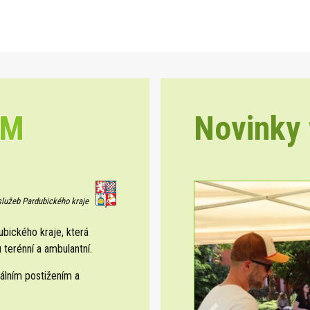
EM
Novinky
 služeb Pardubického kraje
ického kraje, která
 terénní a ambulantní.
álním postižením a