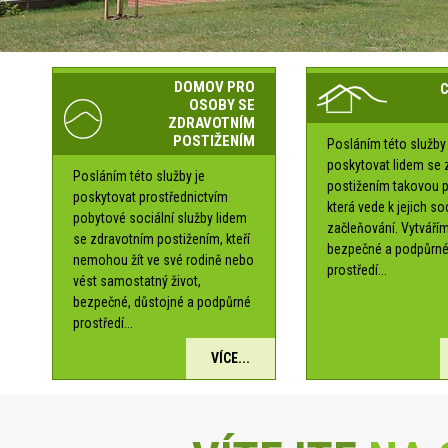
DOMOV PRO
OSOBY SE
ZDRAVOTNÍM
POSTIŽENÍM
Posláním této služby 
poskytovat lidem se 
Posláním této služby je
postižením takovou 
poskytovat prostřednictvím
která vede k jejich s
pobytové sociální služby lidem
začleňování. Vytváří
se zdravotním postižením, kteří
bezpečné a podpůrn
nemohou žít ve své rodině nebo
prostředí...
vést samostatný život,
bezpečné, důstojné a podpůrné
prostředí...
VÍCE...