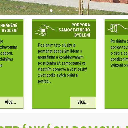
PODPORA
CHRÁNĚNÉ
SAMOSTATNÉHO
BYDLENÍ
BYDLENÍ
je
Posláním t
Posláním této služby je
zdravotním
poskytnou
pomáhat dospělým lidem s
podporu,
o děti a d
mentálním a kombinovaným
ociálnímu
postižením
postižením žít samostatně ve
me
vyřízení os
vlastním domově a vést běžný
é
život podle svých přání a
potřeb…
VÍCE...
VÍCE...