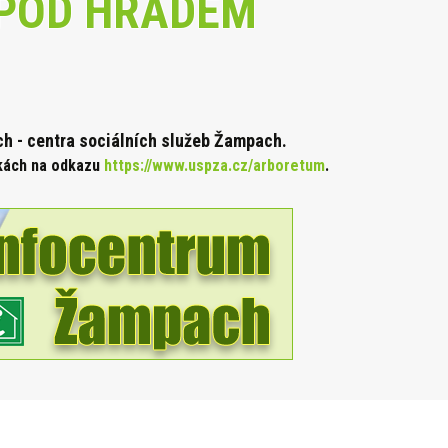
POD HRADEM
 - centra sociálních služeb Žampach.
nkách na odkazu
https://www.uspza.cz/arboretum
.