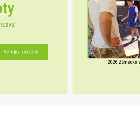
oty
Previous
 rozvoj
Veřejný závazek
2026 Zámecké sl