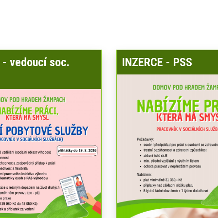
- vedoucí soc.
INZERCE - PSS