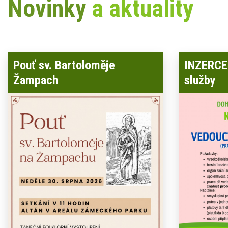
Novinky
a aktuality
Pouť sv. Bartoloměje
INZERCE 
Žampach
služby