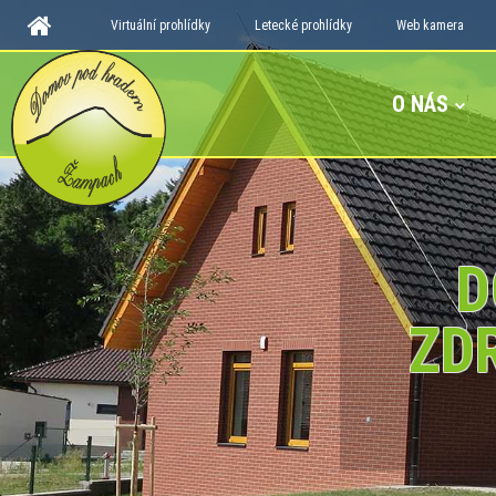
Virtuální prohlídky
Letecké prohlídky
Web kamera
O NÁS
D
ZD