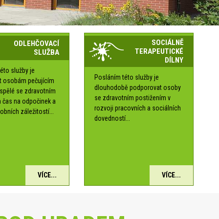
SOCIÁLNĚ
ODLEHČOVACÍ
TERAPEUTICKÉ
SLUŽBA
DÍLNY
éto služby je
Posláním této služby je
t osobám pečujícím
dlouhodobě podporovat osoby
ospělé se zdravotním
se zdravotním postižením v
 čas na odpočinek a
rozvoji pracovních a sociálních
obních záležitostí...
dovedností...
VÍCE...
VÍCE...