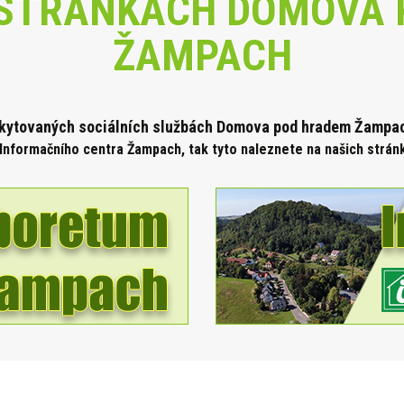
STRÁNKÁCH DOMOVA 
ŽAMPACH
skytova
ných sociálních službách Domova pod hradem Žampach
Informačního centra Žampach, tak tyto naleznete na našich strá