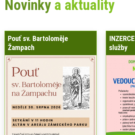
Novinky
a aktuality
Pouť sv. Bartoloměje
INZERCE 
Žampach
služby