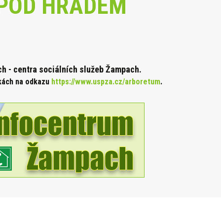
POD HRADEM
 - centra sociálních služeb Žampach.
nkách na odkazu
https://www.uspza.cz/arboretum
.