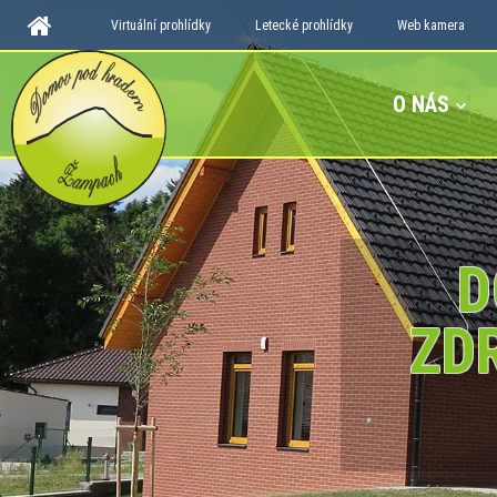
Virtuální prohlídky
Letecké prohlídky
Web kamera
O NÁS
D
ZD