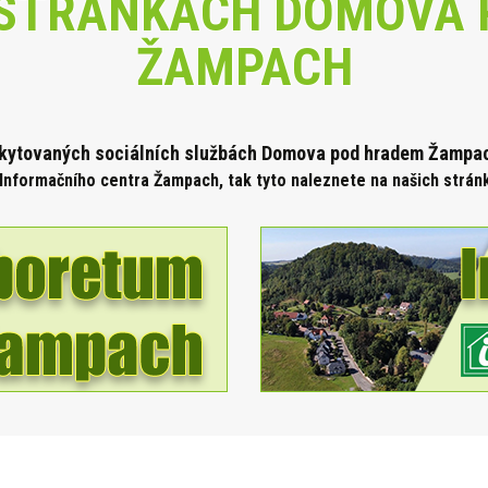
STRÁNKÁCH DOMOVA 
ŽAMPACH
skytova
ných sociálních službách Domova pod hradem Žampach
Informačního centra Žampach, tak tyto naleznete na našich strá