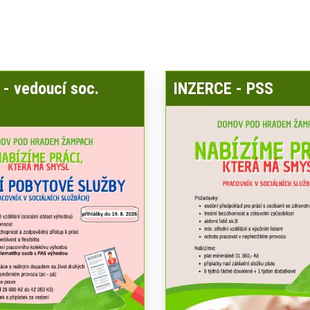
- vedoucí soc.
INZERCE - PSS