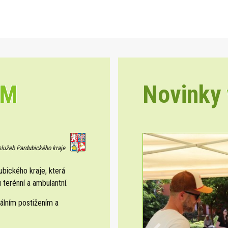
EM
Novinky
 služeb Pardubického kraje
ického kraje, která
 terénní a ambulantní.
álním postižením a