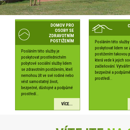
DOMOV PRO
OSOBY SE
ZDRAVOTNÍM
POSTIŽENÍM
Posláním této služby 
poskytovat lidem se 
Posláním této služby je
postižením takovou 
poskytovat prostřednictvím
která vede k jejich s
pobytové sociální služby lidem
začleňování. Vytváří
se zdravotním postižením, kteří
bezpečné a podpůrn
nemohou žít ve své rodině nebo
prostředí...
vést samostatný život,
bezpečné, důstojné a podpůrné
prostředí...
VÍCE...