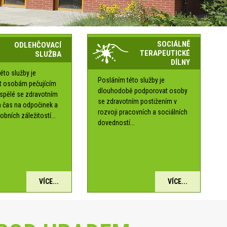
SOCIÁLNĚ
ODLEHČOVACÍ
TERAPEUTICKÉ
SLUŽBA
DÍLNY
éto služby je
Posláním této služby je
t osobám pečujícím
dlouhodobě podporovat osoby
ospělé se zdravotním
se zdravotním postižením v
 čas na odpočinek a
rozvoji pracovních a sociálních
obních záležitostí...
dovedností...
VÍCE...
VÍCE...