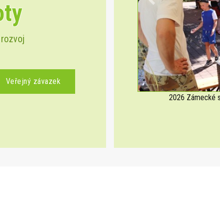
oty
Previous
 rozvoj
Veřejný závazek
2026 Zámecké sl