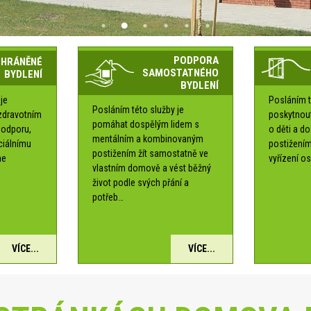
PODPORA
CHRÁNĚNÉ
SAMOSTATNÉHO
BYDLENÍ
BYDLENÍ
je
Posláním t
Posláním této služby je
zdravotním
poskytnou
pomáhat dospělým lidem s
podporu,
o děti a d
mentálním a kombinovaným
ociálnímu
postižením
postižením žít samostatně ve
me
vyřízení os
vlastním domově a vést běžný
é
život podle svých přání a
potřeb…
VÍCE...
VÍCE...