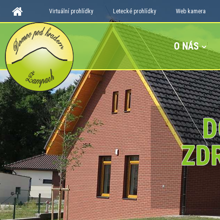
Virtuální prohlídky
Letecké prohlídky
Web kamera
O NÁS
D
ZD