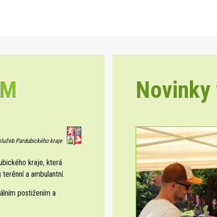
EM
Novinky
 služeb Pardubického kraje
ického kraje, která
 terénní a ambulantní.
álním postižením a