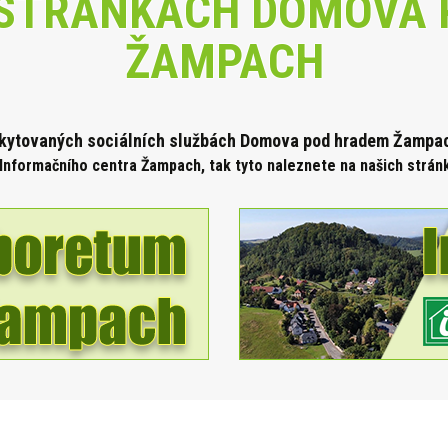
STRÁNKÁCH DOMOVA 
ŽAMPACH
skytova
ných sociálních službách Domova pod hradem Žampach
Informačního centra Žampach, tak tyto naleznete na našich strá