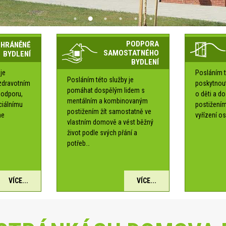
PODPORA
CHRÁNĚNÉ
SAMOSTATNÉHO
BYDLENÍ
BYDLENÍ
je
Posláním t
Posláním této služby je
zdravotním
poskytnou
pomáhat dospělým lidem s
podporu,
o děti a d
mentálním a kombinovaným
ociálnímu
postižením
postižením žít samostatně ve
me
vyřízení os
vlastním domově a vést běžný
é
život podle svých přání a
potřeb…
VÍCE...
VÍCE...