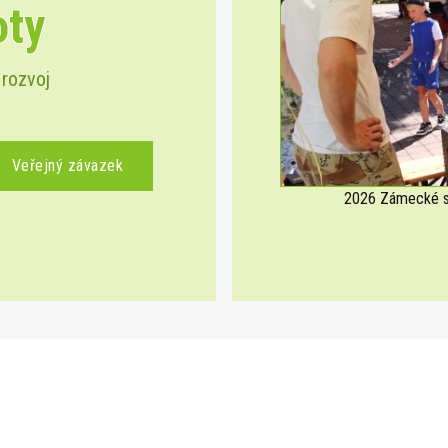
oty
Previous
 rozvoj
Veřejný závazek
2026 Zámecké sl