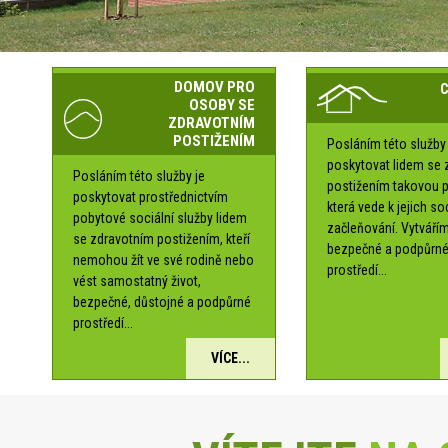
DOMOV PRO
OSOBY SE
ZDRAVOTNÍM
POSTIŽENÍM
Posláním této služby 
poskytovat lidem se 
Posláním této služby je
postižením takovou 
poskytovat prostřednictvím
která vede k jejich s
pobytové sociální služby lidem
začleňování. Vytváří
se zdravotním postižením, kteří
bezpečné a podpůrn
nemohou žít ve své rodině nebo
prostředí...
vést samostatný život,
bezpečné, důstojné a podpůrné
prostředí...
VÍCE...