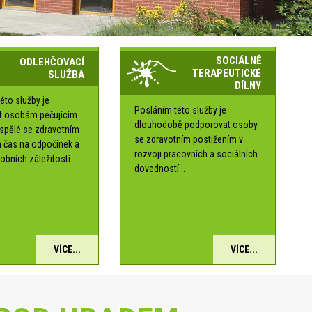
SOCIÁLNĚ
ODLEHČOVACÍ
TERAPEUTICKÉ
SLUŽBA
DÍLNY
éto služby je
Posláním této služby je
t osobám pečujícím
dlouhodobě podporovat osoby
ospělé se zdravotním
se zdravotním postižením v
 čas na odpočinek a
rozvoji pracovních a sociálních
obních záležitostí...
dovedností...
VÍCE...
VÍCE...