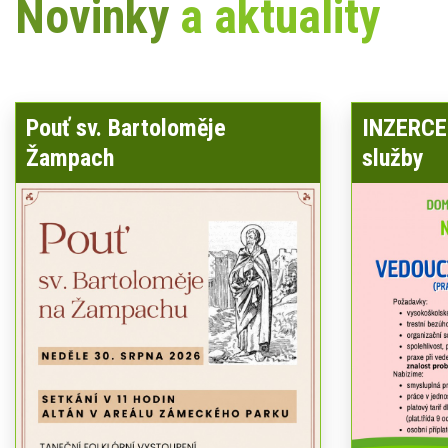
Novinky
a aktuality
Pouť sv. Bartoloměje
INZERCE 
Žampach
služby