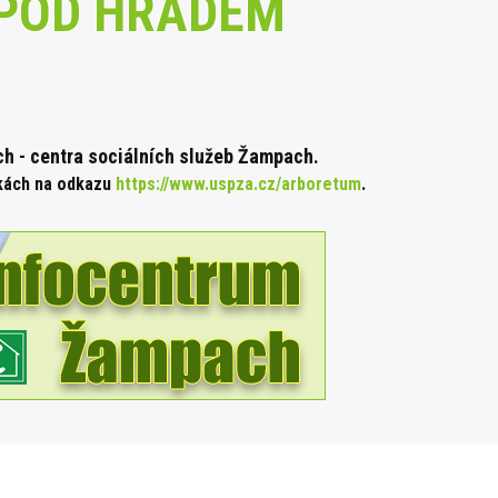
POD HRADEM
 - centra sociálních služeb Žampach.
nkách na odkazu
https://www.uspza.cz/arboretum
.