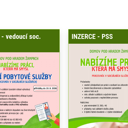
- vedoucí soc.
INZERCE - PSS